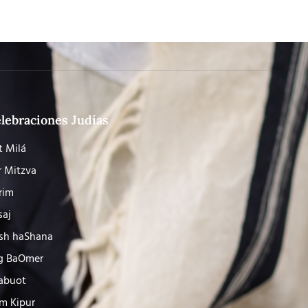
lebraciones Judías
t Milá
r Mitzva
rim
saj
sh haShana
g BaOmer
abuot
m Kipur