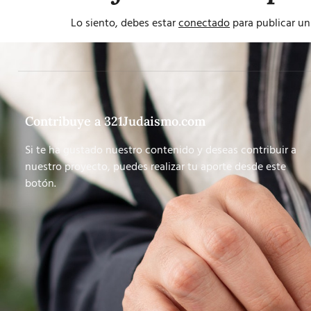
Lo siento, debes estar
conectado
para publicar un
Contribuye a 321Judaismo.com
Si te ha gustado nuestro contenido y deseas contribuir a
nuestro proyecto, puedes realizar tu aporte desde este
botón.