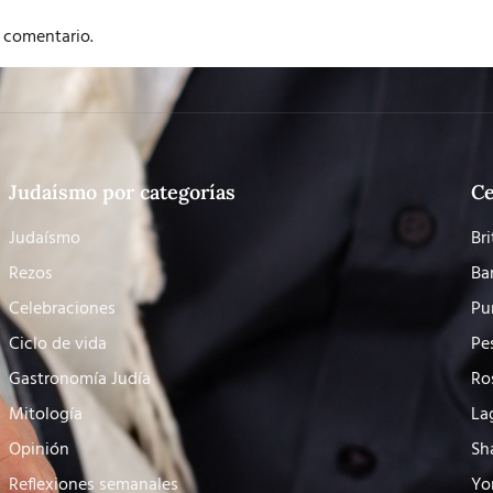
 comentario.
Judaísmo por categorías
Ce
Judaísmo
Bri
Rezos
Ba
Celebraciones
Pu
Ciclo de vida
Pe
Gastronomía Judía
Ro
Mitología
La
Opinión
Sh
Reflexiones semanales
Yo