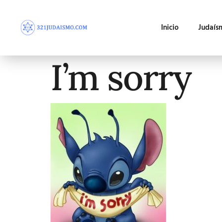
Inicio
Judaís
I’m sorry