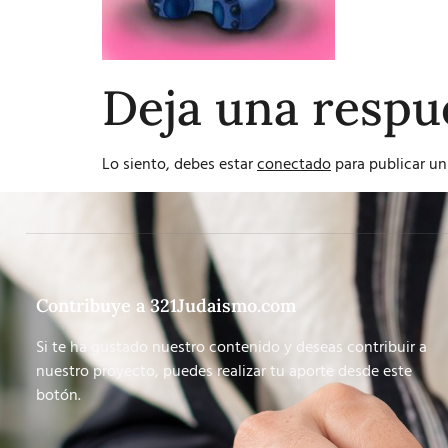
Deja una respu
Lo siento, debes estar
conectado
para publicar un
Contribuye a 321Judaismo.com
Si te ha gustado nuestro contenido y deseas contribuir a
nuestro proyecto, puedes realizar tu aporte desde este
botón.