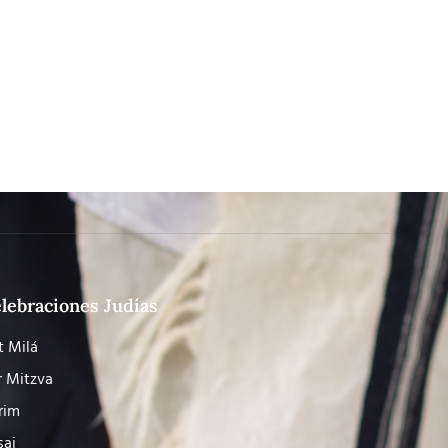
lebraciones Judías
t Milá
r Mitzva
rim
saj