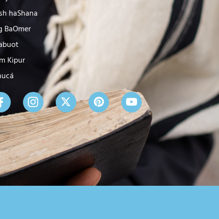
sh haShana
g BaOmer
abuot
m Kipur
nucá