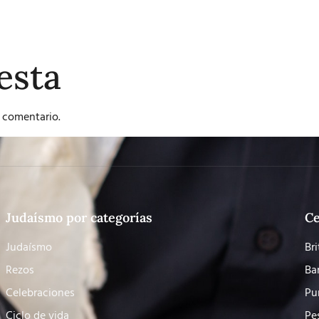
esta
 comentario.
Judaísmo por categorías
Ce
Judaísmo
Bri
Rezos
Ba
Celebraciones
Pu
Ciclo de vida
Pe