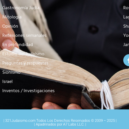
Gastronomía Judía
Ro
Mitología
La
Opinión
Sh
Reflexiones semanales
Yo
En profundidad
Ja
Estudio del Judaísmo
Preguntas y respuestas
Sionismo
Israel
Inventos / Investigaciones
| 321Judaismo.com Todos Los Derechos Reservados © 2009 – 2025 |
| Apadrinados por A7 Labs LLC. |