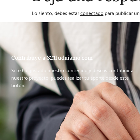
Lo siento, debes estar
conectado
para publicar un
Contribuye a 321Judaismo.com
Si te ha gustado nuestro contenido y deseas contribuir a
nuestro proyecto, puedes realizar tu aporte desde este
botón.