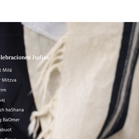
lebraciones Judías
t Milá
r Mitzva
rim
saj
sh haShana
g BaOmer
abuot