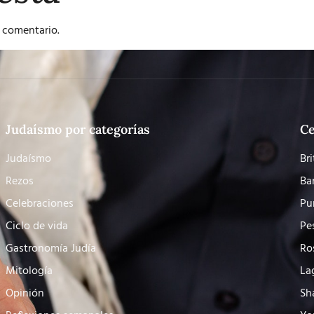
 comentario.
Judaísmo por categorías
Ce
Judaísmo
Bri
Rezos
Ba
Celebraciones
Pu
Ciclo de vida
Pe
Gastronomía Judía
Ro
Mitología
La
Opinión
Sh