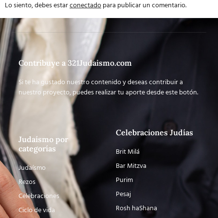
Lo siento, debes estar
conectado
para publicar un comentario.
Contribuye a 321Judaismo.com
Si te ha gustado nuestro contenido y deseas contribuir a
nuestro proyecto, puedes realizar tu aporte desde este botón.
Celebraciones Judías
Judaísmo por
categorías
Brit Milá
Bar Mitzva
Judaísmo
Purim
Rezos
Pesaj
Celebraciones
Rosh haShana
Ciclo de vida