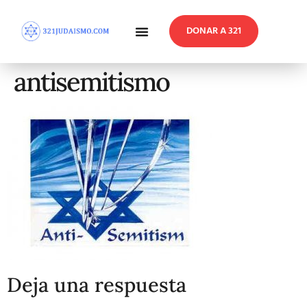
DONAR A 321
En Profundidad
Reflexiones Semanales
antisemitismo
Deja una respuesta