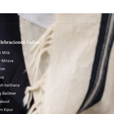
lebraciones Judías
t Milá
r Mitzva
rim
saj
sh haShana
g BaOmer
abuot
m Kipur