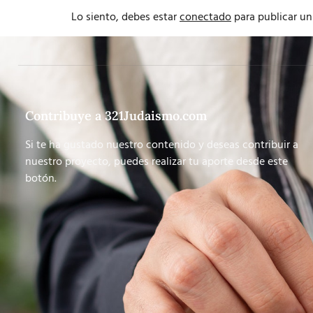
Lo siento, debes estar
conectado
para publicar un
Contribuye a 321Judaismo.com
Si te ha gustado nuestro contenido y deseas contribuir a
nuestro proyecto, puedes realizar tu aporte desde este
botón.