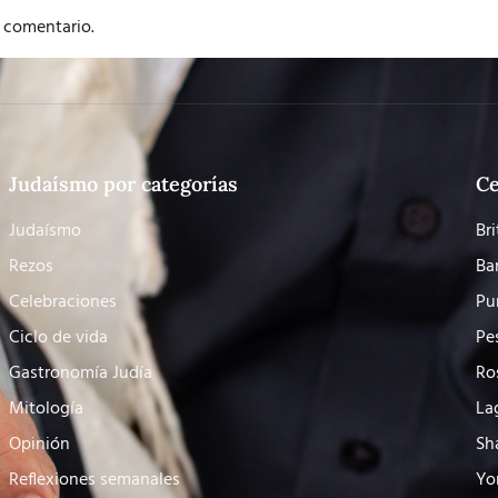
 comentario.
Judaísmo por categorías
Ce
Judaísmo
Bri
Rezos
Ba
Celebraciones
Pu
Ciclo de vida
Pe
Gastronomía Judía
Ro
Mitología
La
Opinión
Sh
Reflexiones semanales
Yo