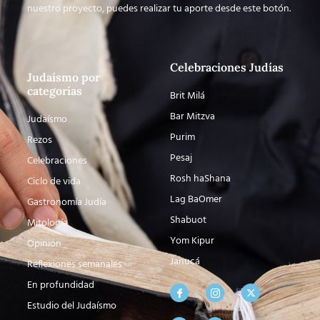
nuestro proyecto, puedes realizar tu aporte desde este botón.
Celebraciones Judías
Judaísmo por
categorías
Brit Milá
Bar Mitzva
Judaísmo
Purim
Rezos
Pesaj
Celebraciones
Rosh haShana
Ciclo de vida
Lag BaOmer
Gastronomía Judía
Shabuot
Mitología
Yom Kipur
Opinión
Janucá
Reflexiones semanales
En profundidad
Estudio del Judaísmo