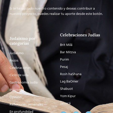
Si te ha gustado nuestro contenido y deseas contribuir a
nuestro proyecto, puedes realizar tu aporte desde este botón.
Celebraciones Judías
Judaísmo por
categorías
Brit Milá
Bar Mitzva
Judaísmo
Purim
Rezos
Pesaj
Celebraciones
Rosh haShana
Ciclo de vida
Lag BaOmer
Gastronomía Judía
Shabuot
Mitología
Yom Kipur
Opinión
Janucá
Reflexiones semanales
En profundidad