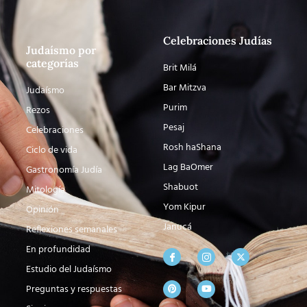
Celebraciones Judías
Judaísmo por
categorías
Brit Milá
Bar Mitzva
Judaísmo
Purim
Rezos
Pesaj
Celebraciones
Rosh haShana
Ciclo de vida
Lag BaOmer
Gastronomía Judía
Shabuot
Mitología
Yom Kipur
Opinión
Janucá
Reflexiones semanales
En profundidad
Estudio del Judaísmo
Preguntas y respuestas