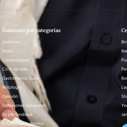
Judaísmo por categorías
Ce
Judaísmo
Bri
Rezos
Ba
Celebraciones
Pu
Ciclo de vida
Pe
Gastronomía Judía
Ro
Mitología
La
Opinión
Sh
Reflexiones semanales
Yo
En profundidad
Ja
Estudio del Judaísmo