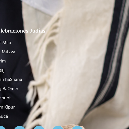
lebraciones Judías
t Milá
r Mitzva
rim
saj
sh haShana
g BaOmer
abuot
m Kipur
nucá