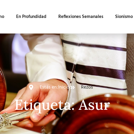
mo
En Profundidad
Reflexiones Semanales
Sionismo
Estás en:
Inicio
Rezos
Etiqueta: Asur