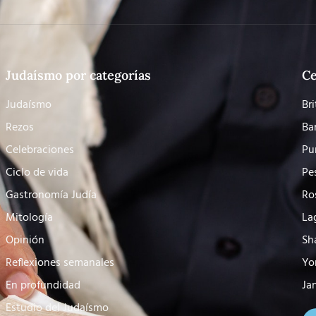
Judaísmo por categorías
Ce
Judaísmo
Bri
Rezos
Ba
Celebraciones
Pu
Ciclo de vida
Pe
Gastronomía Judía
Ro
Mitología
La
Opinión
Sh
Reflexiones semanales
Yo
En profundidad
Ja
Estudio del Judaísmo