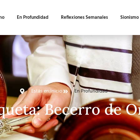
mo
En Profundidad
Reflexiones Semanales
Sionismo
Estás en:
Inicio
En Profundidad
queta: Becerro de O