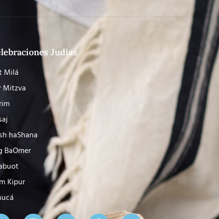
lebraciones Judías
t Milá
r Mitzva
rim
saj
sh haShana
g BaOmer
abuot
m Kipur
nucá