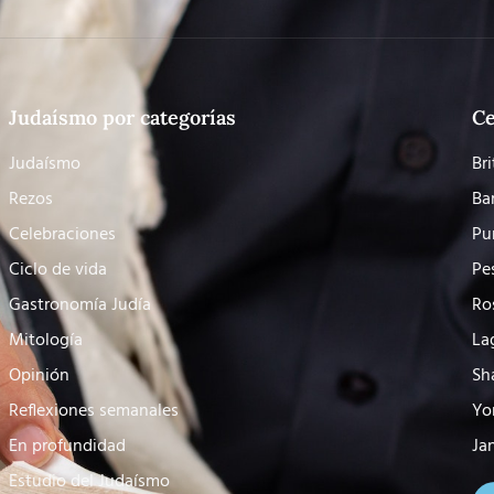
Judaísmo por categorías
Ce
Judaísmo
Bri
Rezos
Ba
Celebraciones
Pu
Ciclo de vida
Pe
Gastronomía Judía
Ro
Mitología
La
Opinión
Sh
Reflexiones semanales
Yo
En profundidad
Ja
Estudio del Judaísmo