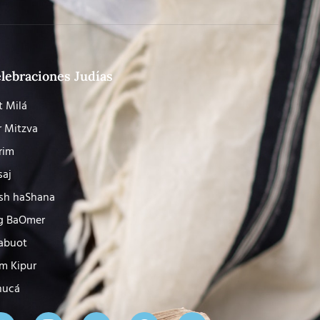
lebraciones Judías
t Milá
r Mitzva
rim
saj
sh haShana
g BaOmer
abuot
m Kipur
nucá