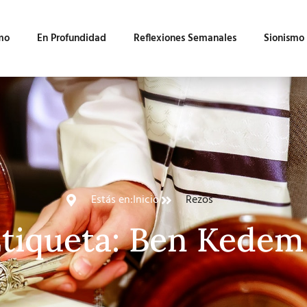
mo
En Profundidad
Reflexiones Semanales
Sionismo
Estás en:
Inicio
Rezos
tiqueta: Ben Kedem