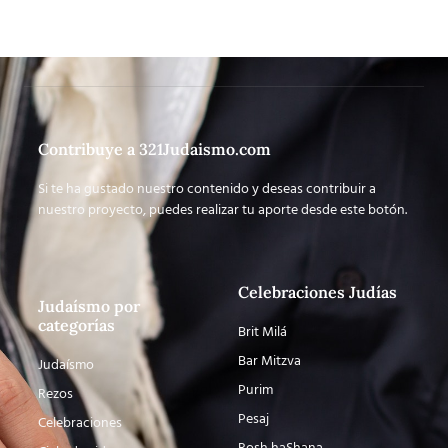
Contribuye a 321Judaismo.com
Si te ha gustado nuestro contenido y deseas contribuir a
nuestro proyecto, puedes realizar tu aporte desde este botón.
Celebraciones Judías
Judaísmo por
categorías
Brit Milá
Bar Mitzva
Judaísmo
Purim
Rezos
Pesaj
Celebraciones