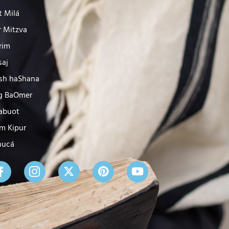
t Milá
r Mitzva
rim
saj
sh haShana
g BaOmer
abuot
m Kipur
nucá