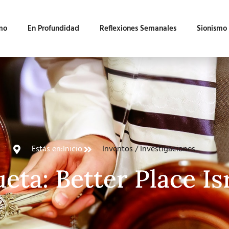
mo
En Profundidad
Reflexiones Semanales
Sionismo
Estás en:
Inicio
Inventos / Investigaciones
ueta: Better Place Is