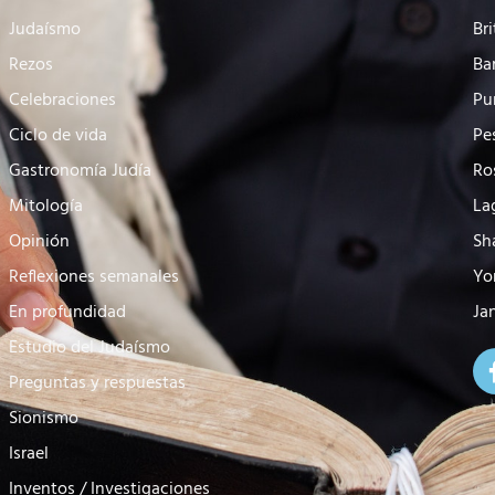
Judaísmo
Bri
Rezos
Ba
Celebraciones
Pu
Ciclo de vida
Pe
Gastronomía Judía
Ro
Mitología
La
Opinión
Sh
Reflexiones semanales
Yo
En profundidad
Ja
Estudio del Judaísmo
Preguntas y respuestas
Sionismo
Israel
Inventos / Investigaciones