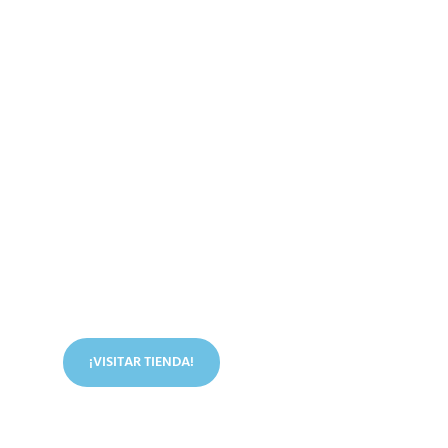
Conoce nuestra tienda
En nuestra tienda tenemos libros digitales, cursos,
artículos judíos y mucho más.
¡VISITAR TIENDA!