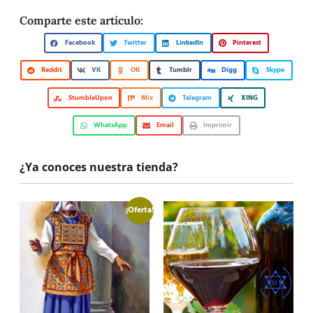
Comparte este artículo:
Facebook
Twitter
LinkedIn
Pinterest
Reddit
VK
OK
Tumblr
Digg
Skype
StumbleUpon
Mix
Telegram
XING
WhatsApp
Email
Imprimir
¿Ya conoces nuestra tienda?
¡Oferta!