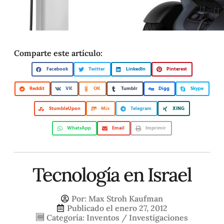
Comparte este artículo:
Facebook
Twitter
LinkedIn
Pinterest
Reddit
VK
OK
Tumblr
Digg
Skype
StumbleUpon
Mix
Telegram
XING
WhatsApp
Email
Imprimir
Tecnología en Israel
Por:
Max Stroh Kaufman
Publicado el
enero 27, 2012
Categoría:
Inventos / Investigaciones