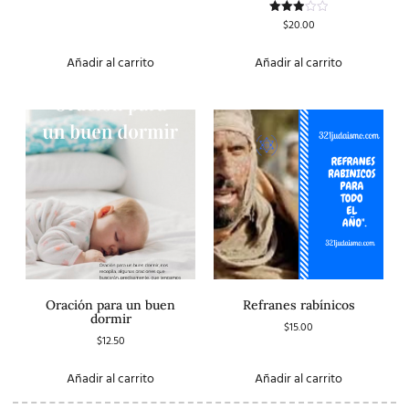
$
20.00
Valorado
con
3.00
de 5
Añadir al carrito
Añadir al carrito
Oración para un buen
Refranes rabínicos
dormir
$
15.00
$
12.50
Añadir al carrito
Añadir al carrito