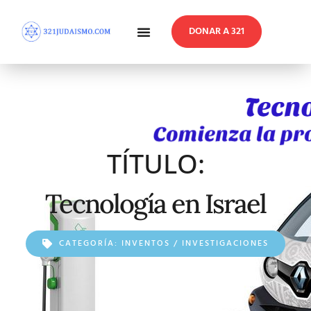
DONAR A 321
En Profundidad
Reflexiones Semanales
TÍTULO:
Tecnología en Israel
CATEGORÍA:
INVENTOS / INVESTIGACIONES