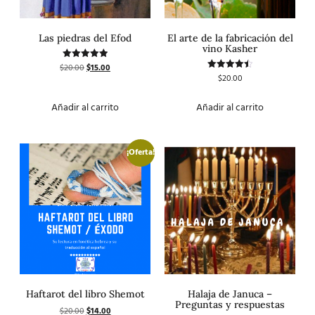
Las piedras del Efod
El arte de la fabricación del
vino Kasher
$
20.00
$
15.00
Valorado
con
$
20.00
Valorado
5.00
con
de 5
4.50
de 5
Añadir al carrito
Añadir al carrito
¡Oferta!
Haftarot del libro Shemot
Halaja de Januca –
Preguntas y respuestas
$
20.00
$
14.00