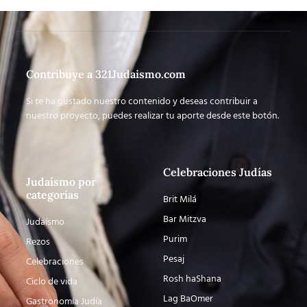
Contribuye a 321Judaismo.com
Si te ha gustado nuestro contenido y deseas contribuir a
nuestro proyecto, puedes realizar tu aporte desde este botón.
Celebraciones Judías
Judaísmo por
categorías
Brit Milá
Bar Mitzva
Judaísmo
Purim
Rezos
Pesaj
Celebraciones
Rosh haShana
Ciclo de vida
Lag BaOmer
Gastronomía Judía