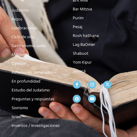
Brit Milá
Bar Mitzva
Judaísmo
Purim
Rezos
Pesaj
Celebraciones
Rosh haShana
Ciclo de vida
Lag BaOmer
Gastronomía Judía
Shabuot
Mitología
Yom Kipur
Opinión
Janucá
Reflexiones semanales
En profundidad
Estudio del Judaísmo
Preguntas y respuestas
Sionismo
Israel
Inventos / Investigaciones