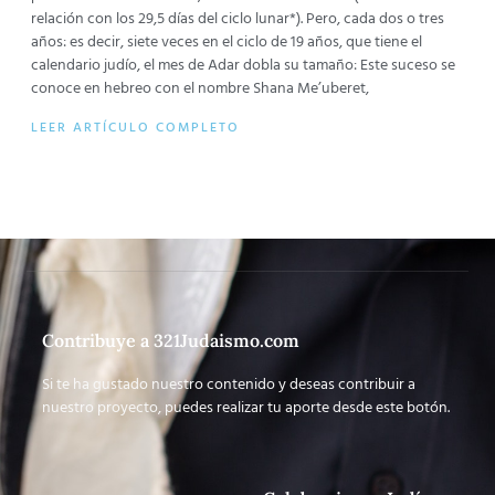
relación con los 29,5 días del ciclo lunar*). Pero, cada dos o tres
años: es decir, siete veces en el ciclo de 19 años, que tiene el
calendario judío, el mes de Adar dobla su tamaño: Este suceso se
conoce en hebreo con el nombre Shana Me’uberet,
LEER ARTÍCULO COMPLETO
Contribuye a 321Judaismo.com
Si te ha gustado nuestro contenido y deseas contribuir a
nuestro proyecto, puedes realizar tu aporte desde este botón.