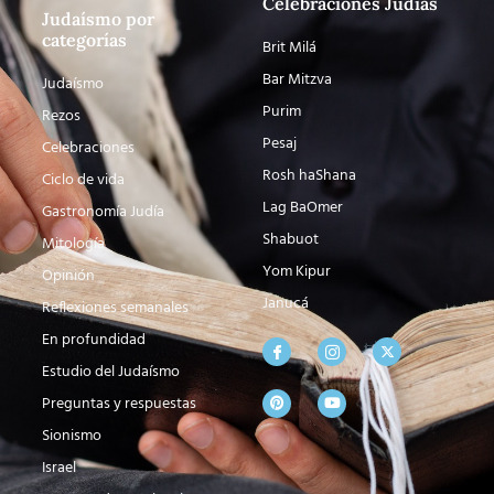
Celebraciones Judías
Judaísmo por
categorías
Brit Milá
Bar Mitzva
Judaísmo
Purim
Rezos
Pesaj
Celebraciones
Rosh haShana
Ciclo de vida
Lag BaOmer
Gastronomía Judía
Shabuot
Mitología
Yom Kipur
Opinión
Janucá
Reflexiones semanales
En profundidad
Estudio del Judaísmo
Preguntas y respuestas
Sionismo
Israel