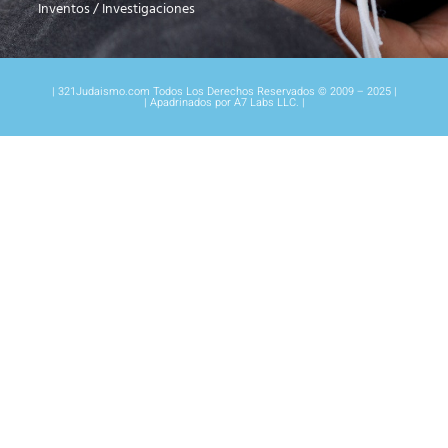
Inventos / Investigaciones
| 321Judaismo.com Todos Los Derechos Reservados © 2009 – 2025 |
| Apadrinados por A7 Labs LLC. |