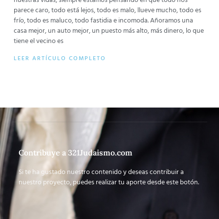
nuestras vidas, siempre estamos pensando en que todo nos
parece caro, todo está lejos, todo es malo, llueve mucho, todo es
frío, todo es maluco, todo fastidia e incomoda. Añoramos una
casa mejor, un auto mejor, un puesto más alto, más dinero, lo que
tiene el vecino es
LEER ARTÍCULO COMPLETO
Contribuye a 321Judaismo.com
Si te ha gustado nuestro contenido y deseas contribuir a
nuestro proyecto, puedes realizar tu aporte desde este botón.