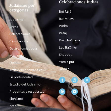
Celebraciones Judías
Judaísmo por
categorías
Brit Milá
Bar Mitzva
Judaísmo
Purim
Rezos
Pesaj
Celebraciones
Rosh haShana
Ciclo de vida
Lag BaOmer
Gastronomía Judía
Shabuot
Mitología
Yom Kipur
Opinión
Janucá
Reflexiones semanales
En profundidad
Estudio del Judaísmo
Preguntas y respuestas
Sionismo
Israel