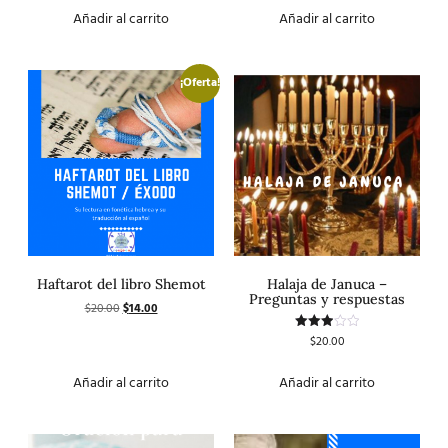
de 5
Añadir al carrito
Añadir al carrito
¡Oferta!
Haftarot del libro Shemot
Halaja de Januca –
Preguntas y respuestas
$
20.00
$
14.00
$
20.00
Valorado
con
3.00
de 5
Añadir al carrito
Añadir al carrito