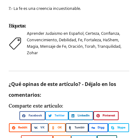
7.- La fe es una creencia incuestionable.
Etiquetas:
Aprender Judaismo en Español
,
Certeza
,
Confianza
,
Convencimiento
,
Debilidad
,
Fe
,
Fortaleza
,
HaShem
,
Magia
,
Mensaje de Fe
,
Oración
,
Torah
,
Tranquilidad
,
Zohar
¿Qué opinas de este artículo? - Déjalo en los
comentarios:
Comparte este artículo:
Facebook
Twitter
LinkedIn
Pinterest
Reddit
VK
OK
Tumblr
Digg
Skype