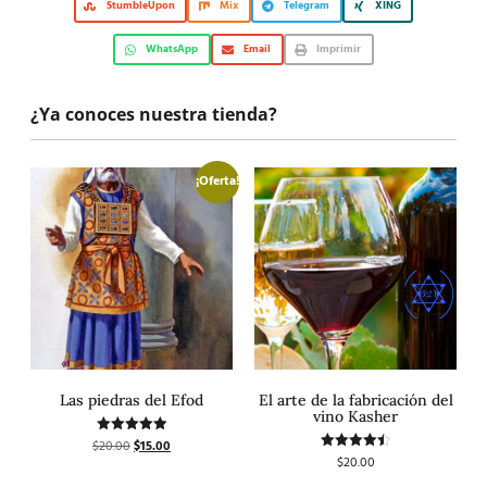
StumbleUpon
Mix
Telegram
XING
WhatsApp
Email
Imprimir
¿Ya conoces nuestra tienda?
¡Oferta!
Las piedras del Efod
El arte de la fabricación del
vino Kasher
$
20.00
$
15.00
Valorado
con
$
20.00
Valorado
5.00
con
de 5
4.50