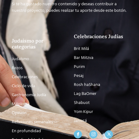
Si te ha gustado nuestro contenido y deseas contribuir a
nuestro proyecto, puedes realizar tu aporte desde este botón.
Celebraciones Judías
Judaísmo por
categorías
Brit Milá
Bar Mitzva
Judaísmo
Purim
Rezos
Pesaj
Celebraciones
Rosh haShana
Ciclo de vida
Lag BaOmer
Gastronomía Judía
Shabuot
Mitología
Yom Kipur
Opinión
Janucá
Reflexiones semanales
En profundidad