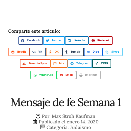
Comparte este artículo:
Facebook
Twitter
LinkedIn
Pinterest
Reddit
VK
OK
Tumblr
Digg
Skype
StumbleUpon
Mix
Telegram
XING
WhatsApp
Email
Imprimir
Mensaje de fe Semana 1
Por:
Max Stroh Kaufman
Publicado el
enero 14, 2020
Categoría:
Judaismo