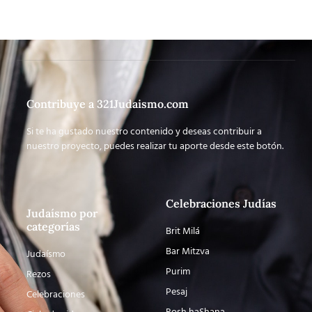
Contribuye a 321Judaismo.com
Si te ha gustado nuestro contenido y deseas contribuir a
nuestro proyecto, puedes realizar tu aporte desde este botón.
Celebraciones Judías
Judaísmo por
categorías
Brit Milá
Bar Mitzva
Judaísmo
Purim
Rezos
Pesaj
Celebraciones