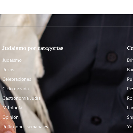
Judaísmo por categorías
Ce
Judaísmo
Bri
Rezos
Ba
Celebraciones
Pu
Ciclo de vida
Pe
Gastronomía Judía
Ro
Mitología
La
Opinión
Sh
Reflexiones semanales
Yo