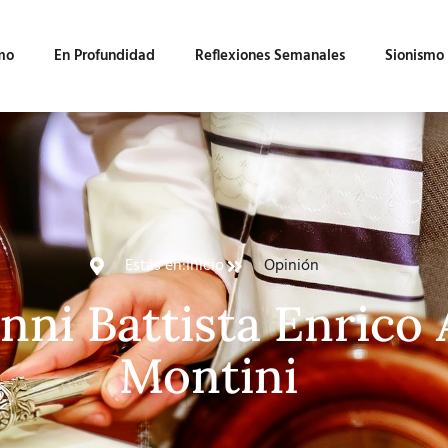
mo
En Profundidad
Reflexiones Semanales
Sionismo
Estás en:
Inicio
Opinión
anni Battista Enrico
Montini