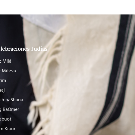
lebraciones Judías
t Milá
r Mitzva
rim
saj
sh haShana
g BaOmer
abuot
m Kipur