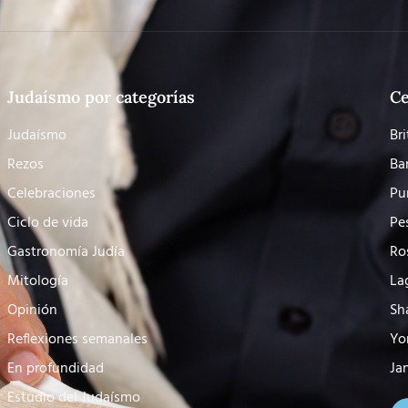
Judaísmo por categorías
Ce
Judaísmo
Bri
Rezos
Ba
Celebraciones
Pu
Ciclo de vida
Pe
Gastronomía Judía
Ro
Mitología
La
Opinión
Sh
Reflexiones semanales
Yo
En profundidad
Ja
Estudio del Judaísmo