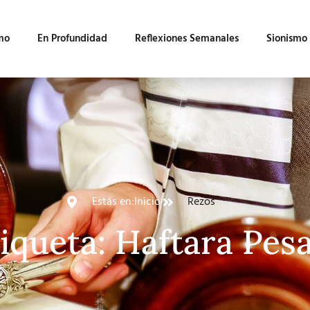
mo
En Profundidad
Reflexiones Semanales
Sionismo
Estás en:
Inicio
Rezos
iqueta: Haftara Pesa