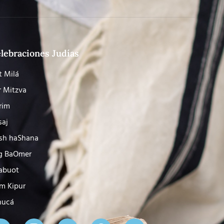
lebraciones Judías
t Milá
r Mitzva
rim
saj
sh haShana
g BaOmer
abuot
m Kipur
nucá