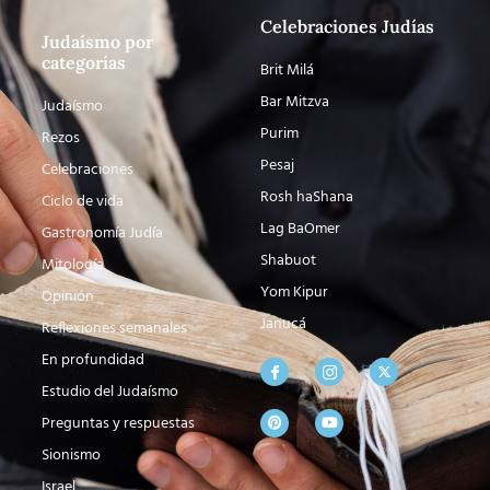
Celebraciones Judías
Judaísmo por
categorías
Brit Milá
Bar Mitzva
Judaísmo
Purim
Rezos
Pesaj
Celebraciones
Rosh haShana
Ciclo de vida
Lag BaOmer
Gastronomía Judía
Shabuot
Mitología
Yom Kipur
Opinión
Janucá
Reflexiones semanales
En profundidad
Estudio del Judaísmo
Preguntas y respuestas
Sionismo
Israel