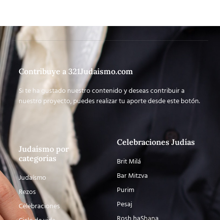
Contribuye a 321Judaismo.com
Si te ha gustado nuestro contenido y deseas contribuir a
nuestro proyecto, puedes realizar tu aporte desde este botón.
Celebraciones Judías
Judaísmo por
categorías
Brit Milá
Bar Mitzva
Judaísmo
Purim
Rezos
Pesaj
Celebraciones
Rosh haShana