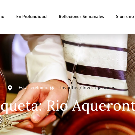
mo
En Profundidad
Reflexiones Semanales
Sionismo
Estás en:
Inicio
Inventos / Investigaciones
iqueta: Rio Aqueron