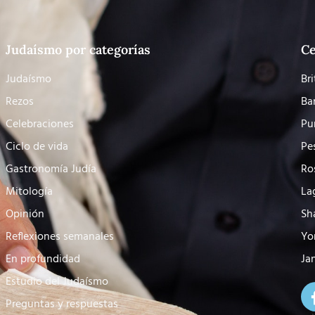
Judaísmo por categorías
Ce
Judaísmo
Bri
Rezos
Ba
Celebraciones
Pu
Ciclo de vida
Pe
Gastronomía Judía
Ro
Mitología
La
Opinión
Sh
Reflexiones semanales
Yo
En profundidad
Ja
Estudio del Judaísmo
Preguntas y respuestas