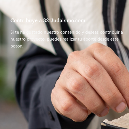
Contribuye a 321Judaismo.com
Si te ha gustado nuestro contenido y deseas contribuir a
nuestro proyecto, puedes realizar tu aporte desde este
botón.