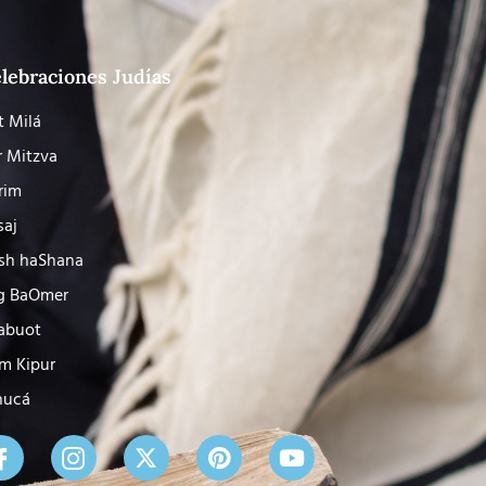
lebraciones Judías
t Milá
r Mitzva
rim
saj
sh haShana
g BaOmer
abuot
m Kipur
nucá