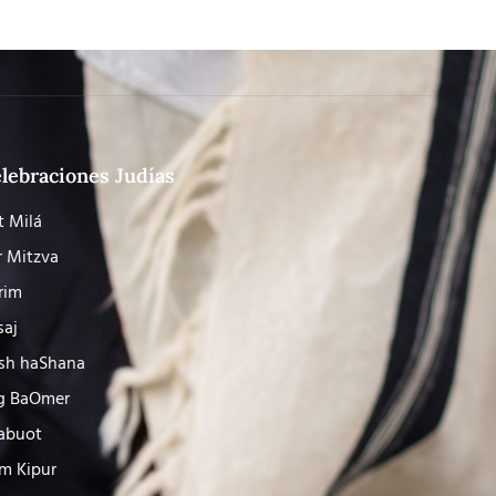
lebraciones Judías
t Milá
r Mitzva
rim
saj
sh haShana
g BaOmer
abuot
m Kipur