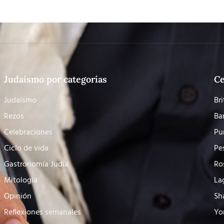
Judaísmo por categorías
Ce
Judaísmo
Bri
Rezos
Ba
Celebraciones
Pu
Ciclo de vida
Pe
Gastronomía Judía
Ro
Mitología
La
Opinión
Sh
Reflexiones semanales
Yo