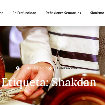
mo
En Profundidad
Reflexiones Semanales
Sionismo
Estás en:
Inicio
Celebraciones
Etiqueta: Shakdan