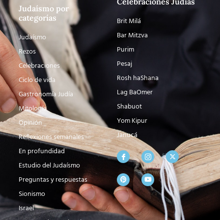
Celebraciones Judías
Judaísmo por
categorías
Brit Milá
Bar Mitzva
Judaísmo
Purim
Rezos
Pesaj
Celebraciones
Rosh haShana
Ciclo de vida
Lag BaOmer
Gastronomía Judía
Shabuot
Mitología
Yom Kipur
Opinión
Janucá
Reflexiones semanales
En profundidad
Estudio del Judaísmo
Preguntas y respuestas
Sionismo
Israel