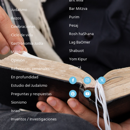
Brit Milá
Bar Mitzva
Judaísmo
Purim
Rezos
Pesaj
Celebraciones
Rosh haShana
Ciclo de vida
Lag BaOmer
Gastronomía Judía
Shabuot
Mitología
Yom Kipur
Opinión
Janucá
Reflexiones semanales
En profundidad
Estudio del Judaísmo
Preguntas y respuestas
Sionismo
Israel
Inventos / Investigaciones