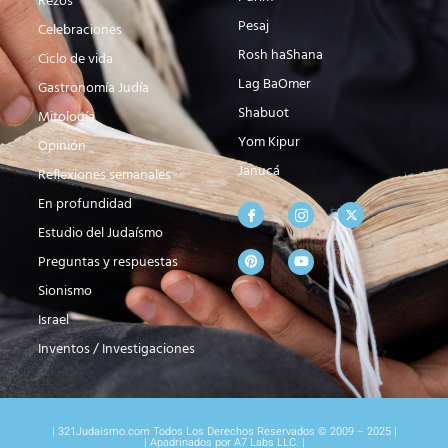
Rezos
Pesaj
Celebraciones
Rosh haShana
Ciclo de vida
Lag BaOmer
Gastronomía Judía
Shabuot
Mitología
Yom Kipur
Opinión
Janucá
Reflexiones semanales
En profundidad
Estudio del Judaísmo
Preguntas y respuestas
Sionismo
Israel
Inventos / Investigaciones
| 321Judaismo.com Todos Los Derechos Reservados © 2009 – 2025 |
| Apadrinados por A7 Labs LLC. |