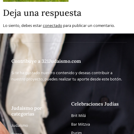
Deja una respuesta
Lo siento, debes estar
conectado
para publicar un comentario.
Contribuye a 321Judaismo.com
Si te ha gustado nuestro contenido y deseas contribuir a
nuestro proyecto, puedes realizar tu aporte desde este botón.
Celebraciones Judías
Judaísmo por
categorías
Brit Milá
Bar Mitzva
Judaísmo
Purim