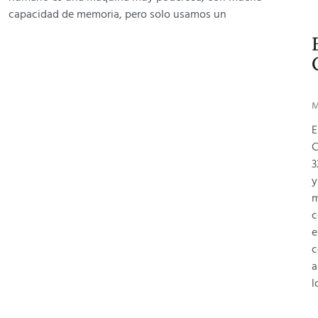
capacidad de memoria, pero solo usamos un
M
E
C
3
y
m
c
e
c
a
l