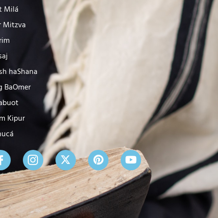
t Milá
r Mitzva
rim
saj
sh haShana
g BaOmer
abuot
m Kipur
nucá