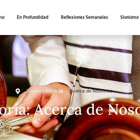
mo
En Profundidad
Reflexiones Semanales
Sionismo
Estás en:
Inicio
Acerca de Nosotros
oría: Acerca de Nos