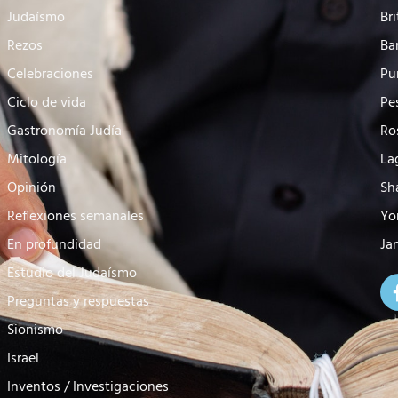
Judaísmo
Bri
Rezos
Ba
Celebraciones
Pu
Ciclo de vida
Pe
Gastronomía Judía
Ro
Mitología
La
Opinión
Sh
Reflexiones semanales
Yo
En profundidad
Ja
Estudio del Judaísmo
Preguntas y respuestas
Sionismo
Israel
Inventos / Investigaciones