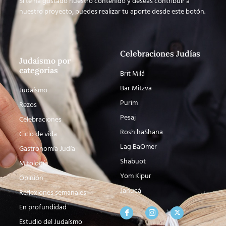
Si te ha gustado nuestro contenido y deseas contribuir a
nuestro proyecto, puedes realizar tu aporte desde este botón.
Celebraciones Judías
Judaísmo por
categorías
Brit Milá
Bar Mitzva
Judaísmo
Purim
Rezos
Pesaj
Celebraciones
Rosh haShana
Ciclo de vida
Lag BaOmer
Gastronomía Judía
Shabuot
Mitología
Yom Kipur
Opinión
Janucá
Reflexiones semanales
En profundidad
Estudio del Judaísmo