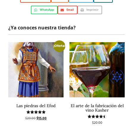
WhatsApp
Email
Imprimir
¿Ya conoces nuestra tienda?
¡Oferta!
Las piedras del Efod
El arte de la fabricación del
vino Kasher
$
20.00
$
15.00
Valorado
con
$
20.00
Valorado
5.00
con
de 5
4.50
de 5