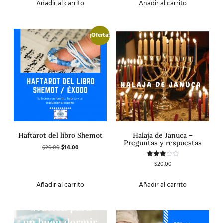
Añadir al carrito
Añadir al carrito
¡Oferta!
Haftarot del libro Shemot
Halaja de Januca –
Preguntas y respuestas
$
20.00
$
14.00
$
20.00
Valorado
con
3.00
de 5
Añadir al carrito
Añadir al carrito