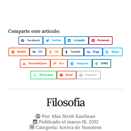
Comparte este artículo:
Facebook
Twitter
LinkedIn
Pinterest
Reddit
VK
OK
Tumblr
Digg
Skype
StumbleUpon
Mix
Telegram
XING
WhatsApp
Email
Imprimir
Filosofía
Por:
Max Stroh Kaufman
Publicado el
marzo 18, 2012
Categoría:
Acerca de Nosotros