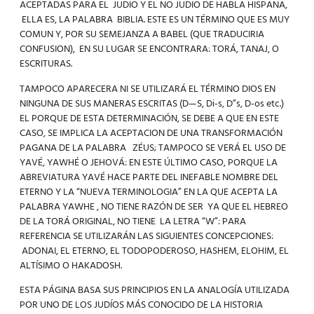
ACEPTADAS PARA EL JUDIO Y EL NO JUDIO DE HABLA HISPANA,
ELLA ES, LA PALABRA BIBLIA. ESTE ES UN TÉRMINO QUE ES MUY
COMUN Y, POR SU SEMEJANZA A BABEL (QUE TRADUCIRIA
CONFUSION), EN SU LUGAR SE ENCONTRARA: TORÁ, TANAJ, O
ESCRITURAS.
TAMPOCO APARECERA NI SE UTILIZARÁ EL TÉRMINO DIOS EN
NINGUNA DE SUS MANERAS ESCRITAS (D—S, Di-s, D”s, D-os etc.)
EL PORQUE DE ESTA DETERMINACIÓN, SE DEBE A QUE EN ESTE
CASO, SE IMPLICA LA ACEPTACION DE UNA TRANSFORMACIÓN
PAGANA DE LA PALABRA ZÉUS; TAMPOCO SE VERÁ EL USO DE
YAVÉ, YAWHÉ O JEHOVÁ: EN ESTE ÚLTIMO CASO, PORQUE LA
ABREVIATURA YAVÉ HACE PARTE DEL INEFABLE NOMBRE DEL
ETERNO Y LA “NUEVA TERMINOLOGIA” EN LA QUE ACEPTA LA
PALABRA YAWHE , NO TIENE RAZÓN DE SER YA QUE EL HEBREO
DE LA TORÁ ORIGINAL, NO TIENE LA LETRA “W”: PARA
REFERENCIA SE UTILIZARÁN LAS SIGUIENTES CONCEPCIONES:
ADONAI, EL ETERNO, EL TODOPODEROSO, HASHEM, ELOHIM, EL
ALTÍSIMO O HAKADOSH.
ESTA PÁGINA BASA SUS PRINCIPIOS EN LA ANALOGÍA UTILIZADA
POR UNO DE LOS JUDÍOS MÁS CONOCIDO DE LA HISTORIA