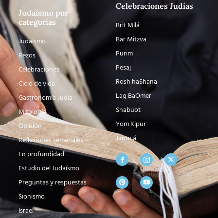
Celebraciones Judías
Judaísmo por
categorías
Brit Milá
Bar Mitzva
Judaísmo
Purim
Rezos
Pesaj
Celebraciones
Rosh haShana
Ciclo de vida
Lag BaOmer
Gastronomía Judía
Shabuot
Mitología
Yom Kipur
Opinión
Janucá
Reflexiones semanales
En profundidad
Estudio del Judaísmo
Preguntas y respuestas
Sionismo
Israel