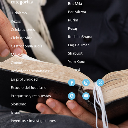
categorías
Brit Milá
Bar Mitzva
Judaísmo
Purim
Rezos
Pesaj
Celebraciones
Rosh haShana
Ciclo de vida
Lag BaOmer
Gastronomía Judía
Shabuot
Mitología
Yom Kipur
Opinión
Janucá
Reflexiones semanales
En profundidad
Estudio del Judaísmo
Preguntas y respuestas
Sionismo
Israel
Inventos / Investigaciones