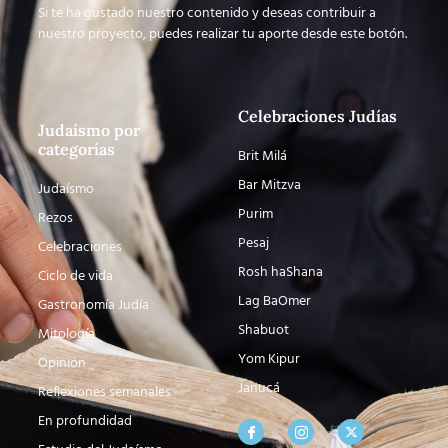
Si te ha gustado nuestro contenido y deseas contribuir a
nuestro proyecto, puedes realizar tu aporte desde este botón.
Celebraciones Judías
Judaísmo por
categorías
Brit Milá
Bar Mitzva
Judaísmo
Purim
Rezos
Pesaj
Celebraciones
Rosh haShana
Ciclo de vida
Lag BaOmer
Gastronomía Judía
Shabuot
Mitología
Yom Kipur
Opinión
Janucá
Reflexiones semanales
En profundidad