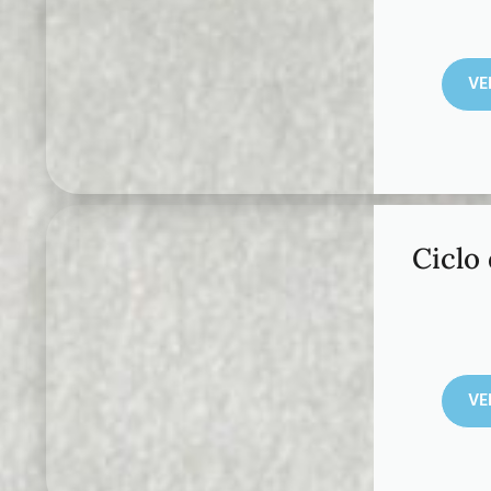
VE
Ciclo
VE