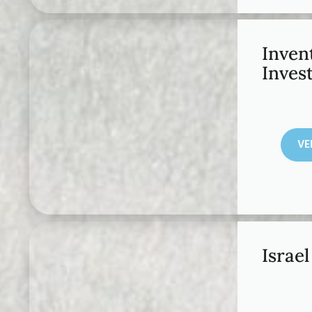
Inven
Inves
VE
Israel