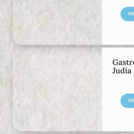
VE
Gast
Judía
VE