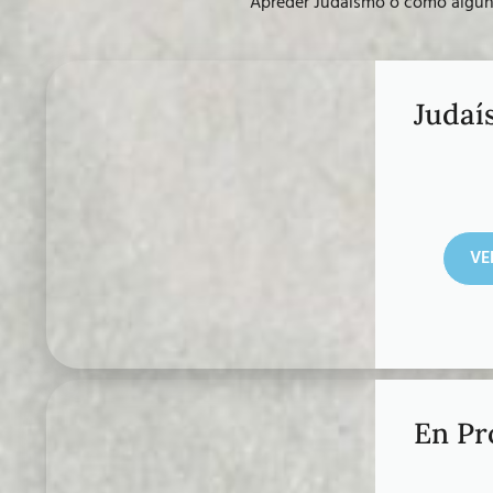
Apreder Judaísmo o como algunos
Judaí
VE
En Pr