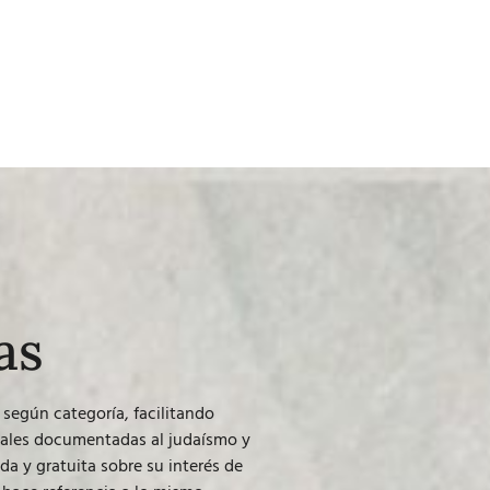
as
según categoría, facilitando
uales documentadas al judaísmo y
a y gratuita sobre su interés de