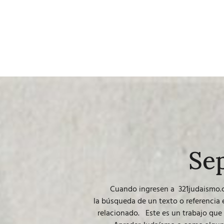
Se
Cuando ingresen a
321judaismo
la búsqueda de un texto o referencia
relacionado. Este es un trabajo que 