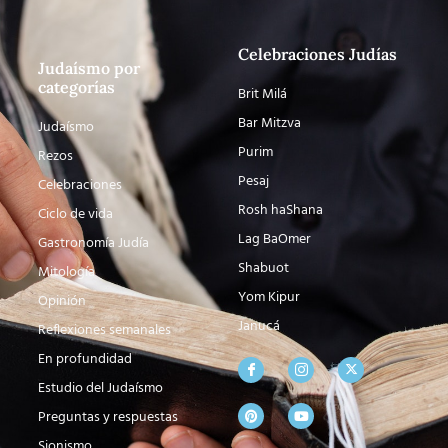
Celebraciones Judías
Judaísmo por
categorías
Brit Milá
Bar Mitzva
Judaísmo
Purim
Rezos
Pesaj
Celebraciones
Rosh haShana
Ciclo de vida
Lag BaOmer
Gastronomía Judía
Shabuot
Mitología
Yom Kipur
Opinión
Janucá
Reflexiones semanales
En profundidad
Estudio del Judaísmo
Preguntas y respuestas
Sionismo