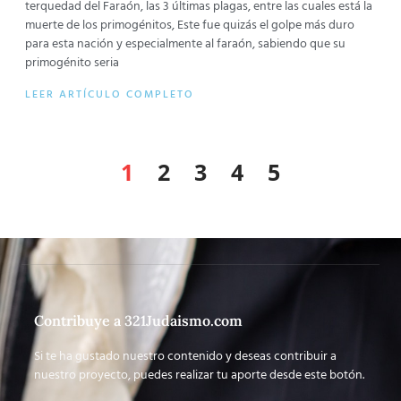
terquedad del Faraón, las 3 últimas plagas, entre las cuales está la
muerte de los primogénitos, Este fue quizás el golpe más duro
para esta nación y especialmente al faraón, sabiendo que su
primogénito seria
LEER ARTÍCULO COMPLETO
1
2
3
4
5
Contribuye a 321Judaismo.com
Si te ha gustado nuestro contenido y deseas contribuir a
nuestro proyecto, puedes realizar tu aporte desde este botón.