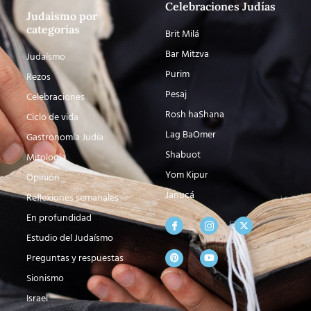
Celebraciones Judías
Judaísmo por
categorías
Brit Milá
Bar Mitzva
Judaísmo
Purim
Rezos
Pesaj
Celebraciones
Rosh haShana
Ciclo de vida
Lag BaOmer
Gastronomía Judía
Shabuot
Mitología
Yom Kipur
Opinión
Janucá
Reflexiones semanales
En profundidad
Estudio del Judaísmo
Preguntas y respuestas
Sionismo
Israel