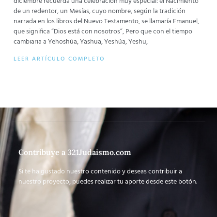
diciembre recuerda una celebración muy especial: el Nacimiento
de un redentor, un Mesías, cuyo nombre, según la tradición
narrada en los libros del Nuevo Testamento, se llamaría Emanuel,
que significa “Dios está con nosotros”, Pero que con el tiempo
cambiaria a Yehoshúa, Yashua, Yeshúa, Yeshu,
LEER ARTÍCULO COMPLETO
Contribuye a 321Judaismo.com
Si te ha gustado nuestro contenido y deseas contribuir a
nuestro proyecto, puedes realizar tu aporte desde este botón.