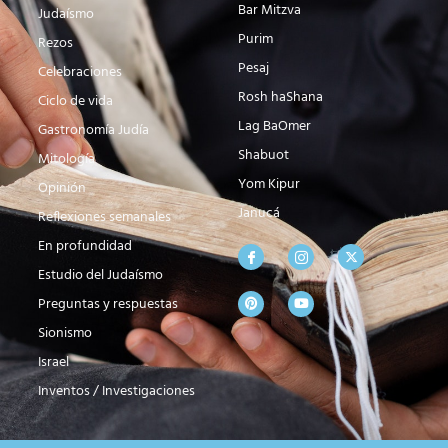
Bar Mitzva
Judaísmo
Purim
Rezos
Pesaj
Celebraciones
Rosh haShana
Ciclo de vida
Lag BaOmer
Gastronomía Judía
Shabuot
Mitología
Yom Kipur
Opinión
Janucá
Reflexiones semanales
En profundidad
Estudio del Judaísmo
Preguntas y respuestas
Sionismo
Israel
Inventos / Investigaciones