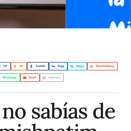
VK
OK
Tumblr
Digg
Skype
StumbleUpon
WhatsApp
Email
Imprimir
 no sabías de