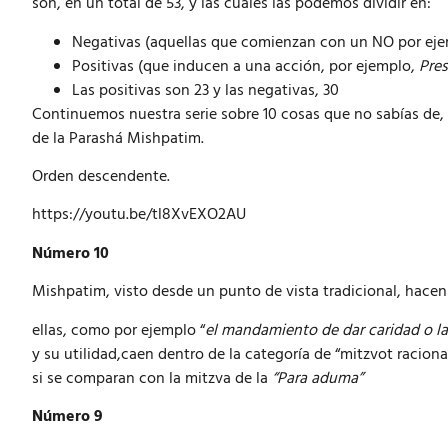
son, en un total de 53, y las cuales las podemos dividir en:
Negativas (aquellas que comienzan con un NO por ej
Positivas (que inducen a una acción, por ejemplo,
Pres
Las positivas son 23 y las negativas, 30
Continuemos nuestra serie sobre 10 cosas que no sabías de,
de la Parashá
Mishpatim.
Orden descendente.
https://youtu.be/tl8XvEXO2AU
Número 10
Mishpatim, visto desde un punto de vista tradicional, hacen
ellas, como por ejemplo “
el mandamiento de dar caridad o las
y su utilidad,caen dentro de la categoría de “mitzvot racio
si se comparan con la mitzva de la
“Para aduma”
Número 9