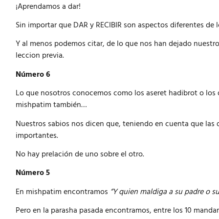
¡Aprendamos a dar!
Sin importar que
DAR y RECIBIR
son aspectos diferentes de 
Y al menos podemos citar, de lo que nos han dejado nuestro
leccion previa.
N
ú
mero 6
Lo que nosotros conocemos como los aseret hadibrot o los 
mishpatim también…
Nuestros sabios nos dicen que, teniendo en cuenta que las d
importantes.
No hay prelación de uno sobre el otro.
N
ú
mero 5
En mishpatim encontramos
“Y quien maldiga a su padre o s
Pero en la parasha pasada encontramos, entre los 10 mand