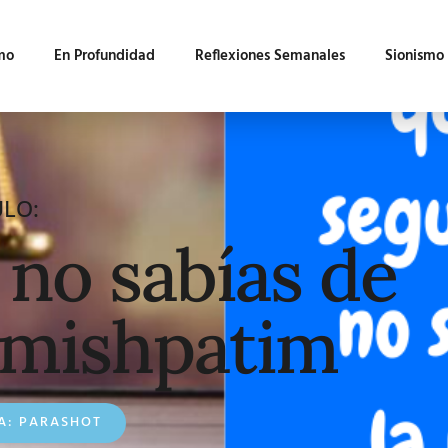
mo
En Profundidad
Reflexiones Semanales
Sionismo
ULO:
 no sabías de
 mishpatim
A:
PARASHOT