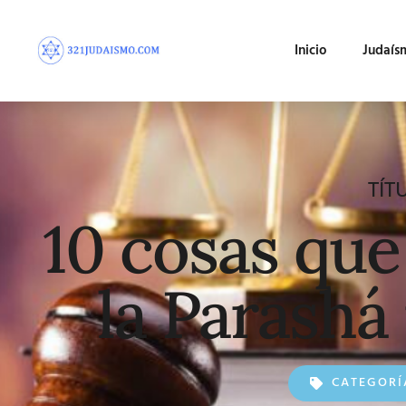
Inicio
Judaís
TÍT
10 cosas que
la Parashá
CATEGORÍ