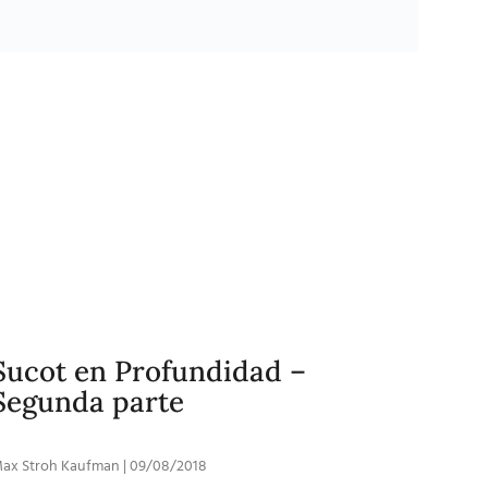
Sucot en Profundidad –
Segunda parte
ax Stroh Kaufman
09/08/2018
ucot en Profundidad – Segunda parte Es una mitzvá
special regocijarse en Sucot. Por esta razón, los días
ntermedios de Sucot se caracterizan por celebraciones
lamadas Simjat Beit HaShoeva, conmemorando las
ibaciones de agua que eran ofrecidas en el Templo
urante Sucot. La festividad de Sucot está relacionada
irectamente con el “agua”, ya que es el día del juicio
niversal respecto a las bendiciones de lluvia e irrigación
ara