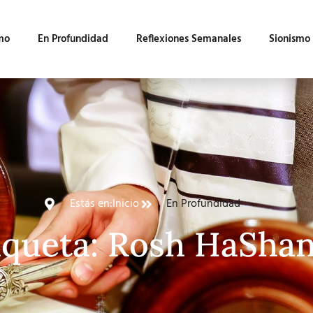
mo
En Profundidad
Reflexiones Semanales
Sionismo
Estás en:
Inicio
En Profundidad
iqueta: Rosh HaSha