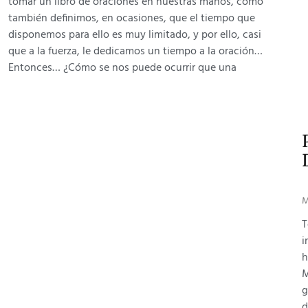
tomar un libro de oraciones en nuestras manos, como
también definimos, en ocasiones, que el tiempo que
disponemos para ello es muy limitado, y por ello, casi
que a la fuerza, le dedicamos un tiempo a la oración…
Entonces… ¿Cómo se nos puede ocurrir que una
M
T
i
h
M
g
d