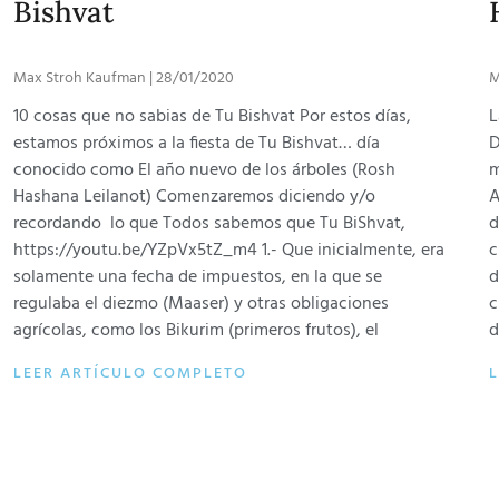
Bishvat
Max Stroh Kaufman
28/01/2020
M
10 cosas que no sabias de Tu Bishvat Por estos días,
L
estamos próximos a la fiesta de Tu Bishvat… día
D
conocido como El año nuevo de los árboles (Rosh
m
Hashana Leilanot) Comenzaremos diciendo y/o
A
recordando lo que Todos sabemos que Tu BiShvat,
d
https://youtu.be/YZpVx5tZ_m4 1.- Que inicialmente, era
c
solamente una fecha de impuestos, en la que se
d
regulaba el diezmo (Maaser) y otras obligaciones
c
agrícolas, como los Bikurim (primeros frutos), el
d
LEER ARTÍCULO COMPLETO