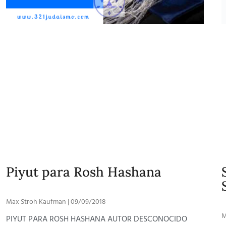
M
S
e
i
l
l
d
d
u
p
Piyut para Rosh Hashana
Max Stroh Kaufman
09/09/2018
PIYUT PARA ROSH HASHANA AUTOR DESCONOCIDO