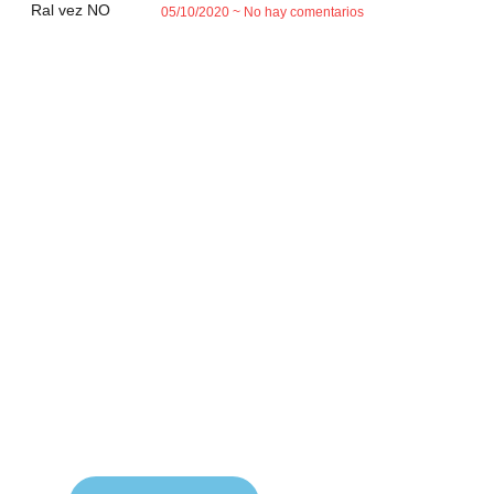
05/10/2020
No hay comentarios
Conoce nuestra tienda
En nuestra tienda tenemos libros digitales, cursos,
artículos judíos y mucho más.