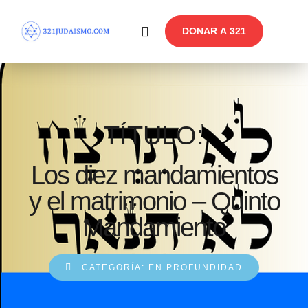
DONAR A 321
En Profundidad
Reflexiones Semanales
TÍTULO:
Los diez mandamientos
y el matrimonio – Quinto
Mandamiento
CATEGORÍA:
EN PROFUNDIDAD