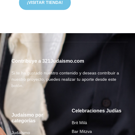
¡VISITAR TIENDA!
Contribuye a 321Judaismo.com
Si te ha gustado nuestro contenido y deseas contribuir a
nuestro proyecto, puedes realizar tu aporte desde este
botón.
Celebraciones Judías
Judaísmo por
categorías
Brit Milá
Bar Mitzva
Judaísmo