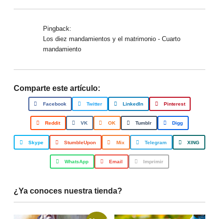
Pingback:
Los diez mandamientos y el matrimonio - Cuarto
mandamiento
Comparte este artículo:
Facebook
Twitter
LinkedIn
Pinterest
Reddit
VK
OK
Tumblr
Digg
Skype
StumbleUpon
Mix
Telegram
XING
WhatsApp
Email
Imprimir
¿Ya conoces nuestra tienda?