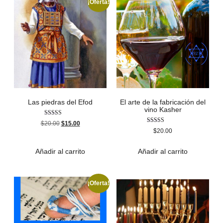
¡Oferta!
Las piedras del Efod
El arte de la fabricación del
vino Kasher
Valorado con
$
20.00
$
15.00
5.00
Valorado
$
20.00
de 5
con
4.50
de 5
Añadir al carrito
Añadir al carrito
¡Oferta!