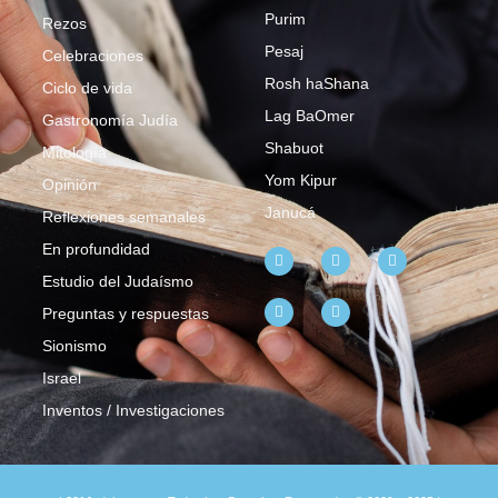
Purim
Rezos
Pesaj
Celebraciones
Rosh haShana
Ciclo de vida
Lag BaOmer
Gastronomía Judía
Shabuot
Mitología
Yom Kipur
Opinión
Janucá
Reflexiones semanales
En profundidad
Estudio del Judaísmo
Preguntas y respuestas
Sionismo
Israel
Inventos / Investigaciones