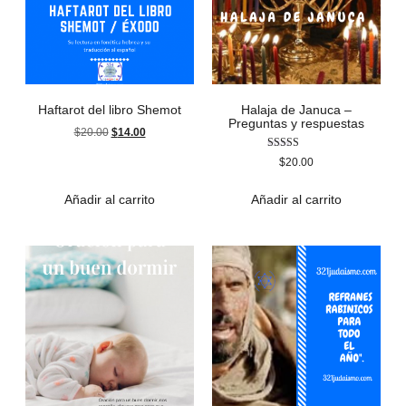
Haftarot del libro Shemot
Halaja de Januca –
Preguntas y respuestas
$
20.00
$
14.00
Valorado
$
20.00
con
3.00
de 5
Añadir al carrito
Añadir al carrito