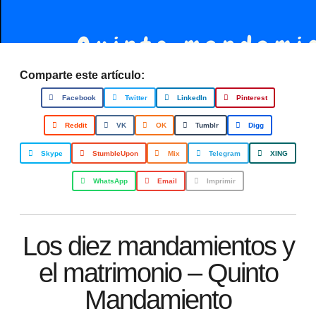
Comparte este artículo:
Facebook
Twitter
LinkedIn
Pinterest
Reddit
VK
OK
Tumblr
Digg
Skype
StumbleUpon
Mix
Telegram
XING
WhatsApp
Email
Imprimir
Los diez mandamientos y
el matrimonio – Quinto
Mandamiento