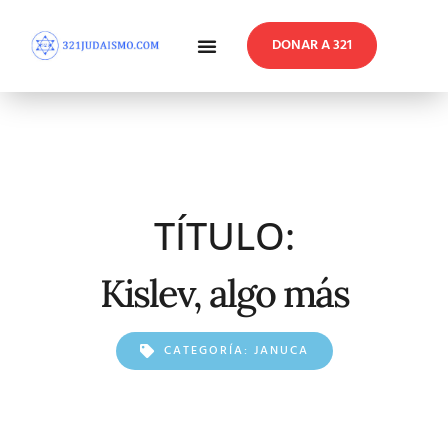
DONAR A 321
En Profundidad
Reflexiones Semanales
TÍTULO:
Kislev, algo más
CATEGORÍA:
JANUCA