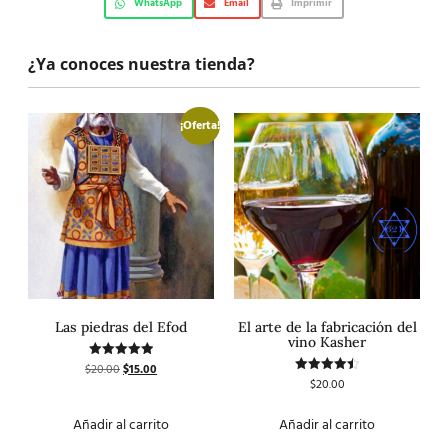
WhatsApp
Email
Imprimir
¿Ya conoces nuestra tienda?
¡Oferta!
Las piedras del Efod
El arte de la fabricación del
vino Kasher
$
20.00
$
15.00
Valorado
con
$
20.00
Valorado
5.00
con
de 5
4.50
de 5
Añadir al carrito
Añadir al carrito