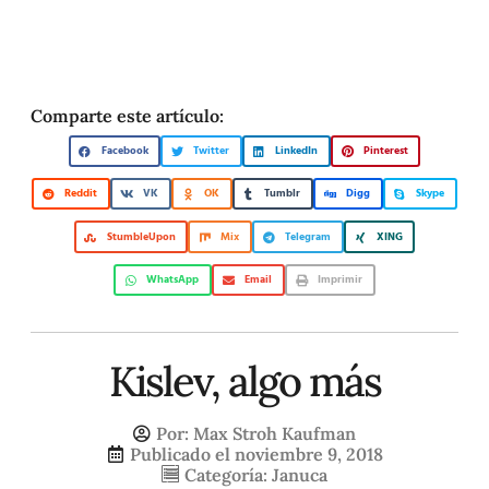
Comparte este artículo:
Facebook
Twitter
LinkedIn
Pinterest
Reddit
VK
OK
Tumblr
Digg
Skype
StumbleUpon
Mix
Telegram
XING
WhatsApp
Email
Imprimir
Kislev, algo más
Por:
Max Stroh Kaufman
Publicado el
noviembre 9, 2018
Categoría:
Januca