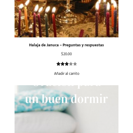
Halaja de Januca – Preguntas y respuestas
$
20.00
Valorado
1
Añadir al carrito
con
3.00
de 5
en
base
a
valoración
de un
cliente