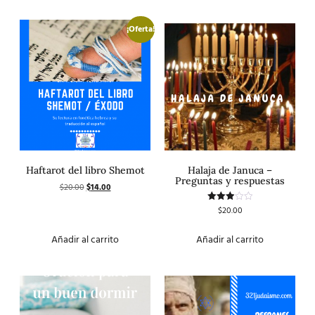
¡Oferta!
Haftarot del libro Shemot
Halaja de Januca –
Preguntas y respuestas
$
20.00
$
14.00
$
20.00
Valorado
con
3.00
de 5
Añadir al carrito
Añadir al carrito