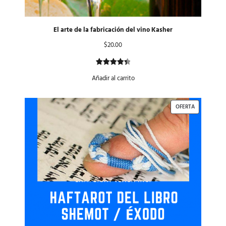
El arte de la fabricación del vino Kasher
$
20.00
Valorado
2
Añadir al carrito
con
4.50
de 5 en
base a
OFERTA
valoraciones
de
clientes