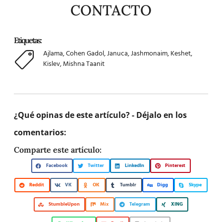
CONTACTO
Etiquetas:
Ajlama
,
Cohen Gadol
,
Januca
,
Jashmonaim
,
Keshet
,
Kislev
,
Mishna Taanit
¿Qué opinas de este artículo? - Déjalo en los
comentarios:
Comparte este artículo:
Facebook
Twitter
LinkedIn
Pinterest
Reddit
VK
OK
Tumblr
Digg
Skype
StumbleUpon
Mix
Telegram
XING