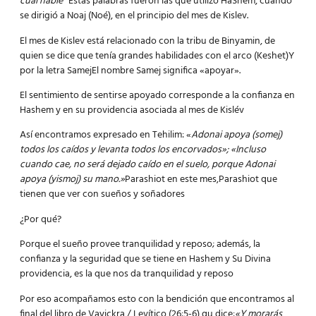
cual hablé”
Estas palabras fueron las que utilizó HaShem, cuando
se dirigió a Noaj (Noé), en el principio del mes de Kislev.
El mes de Kislev está relacionado con la tribu de Binyamin, de
quien se dice que tenía grandes habilidades con el arco (Keshet)Y
por la letra SamejEl nombre Samej significa «apoyar».
El sentimiento de sentirse apoyado corresponde a la confianza en
Hashem y en su providencia asociada al mes de Kislév
Así encontramos expresado en Tehilim: «
Adonai apoya (somej)
todos los caídos y levanta todos los encorvados»; «Incluso
cuando cae, no será dejado caído en el suelo, porque Adonai
apoya (yismoj) su mano.»
Parashiot en este mes,Parashiot que
tienen que ver con sueños y soñadores
¿Por qué?
Porque el sueño provee tranquilidad y reposo; además, la
confianza y la seguridad que se tiene en Hashem y Su Divina
providencia, es la que nos da tranquilidad y reposo
Por eso acompañamos esto con la bendición que encontramos al
final del libro de Vayickra / Levítico (26:5-6) qu dice:
«Y morarás