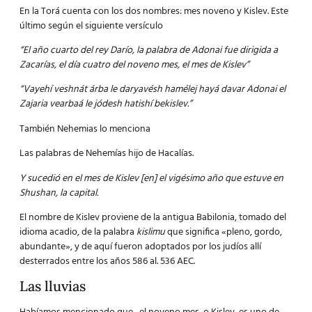
En la Torá cuenta con los dos nombres: mes noveno y Kislev. Este
último según el siguiente versículo
“El año cuarto del rey Darío, la palabra de Adonai fue dirigida a
Zacarías, el día cuatro del noveno mes, el mes de Kislev”
“Vayehí veshnát árba le daryavésh hamélej hayá davar Adonai el
Zajaria vearbaá le jódesh hatishí bekislev.”
También Nehemias lo menciona
Las palabras de Nehemías hijo de Hacalías.
Y sucedió en el mes de Kislev [en] el vigésimo año que estuve en
Shushan, la capital.
El nombre de Kislev proviene de la antigua Babilonia, tomado del
idioma acadio, de la palabra
kislimu
que significa «pleno, gordo,
abundante», y de aquí fueron adoptados por los judíos allí
desterrados entre los años 586 al. 536 AEC.
Las lluvias