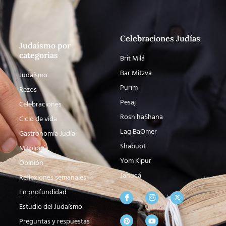
Celebraciones Judías
Judaísmo por
categorías
Brit Milá
Bar Mitzva
Judaísmo
Purim
Rezos
Pesaj
Celebraciones
Rosh haShana
Ciclo de vida
Lag BaOmer
Gastronomía Judía
Shabuot
Mitología
Yom Kipur
Opinión
Janucá
Reflexiones semanales
En profundidad
Estudio del Judaísmo
Preguntas y respuestas