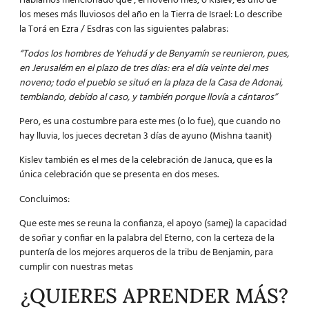
Habíamos mencionado que , el noveno mes, o Kislev, es uno de
los meses más lluviosos del año en la Tierra de Israel: Lo describe
la Torá en Ezra / Esdras con las siguientes palabras:
“Todos los hombres de Yehudá y de Benyamín se reunieron, pues,
en Jerusalém en el plazo de tres días: era el día veinte del mes
noveno; todo el pueblo se situó en la plaza de la Casa de Adonai,
temblando, debido al caso, y también porque llovía a cántaros”
Pero, es una costumbre para este mes (o lo fue), que cuando no
hay lluvia, los jueces decretan 3 días de ayuno (Mishna taanit)
Kislev también es el mes de la celebración de Januca, que es la
única celebración que se presenta en dos meses.
Concluimos:
Que este mes se reuna la confianza, el apoyo (samej) la capacidad
de soñar y confiar en la palabra del Eterno, con la certeza de la
puntería de los mejores arqueros de la tribu de Benjamin, para
cumplir con nuestras metas
¿QUIERES APRENDER MÁS?