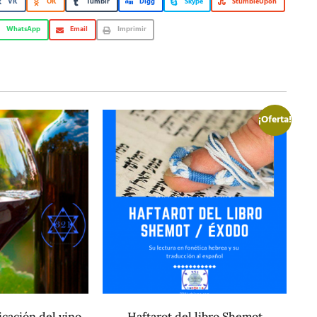
VK
OK
Tumblr
Digg
Skype
StumbleUpon
WhatsApp
Email
Imprimir
¡Oferta!
ricación del vino
Haftarot del libro Shemot