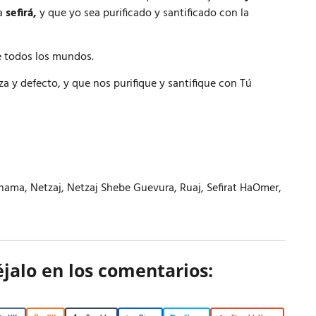
la
sefirá,
y que yo sea purificado y santificado con la
 todos los mundos.
a y defecto, y que nos purifique y santifique con Tú
hama
,
Netzaj
,
Netzaj Shebe Guevura
,
Ruaj
,
Sefirat HaOmer
,
éjalo en los comentarios: