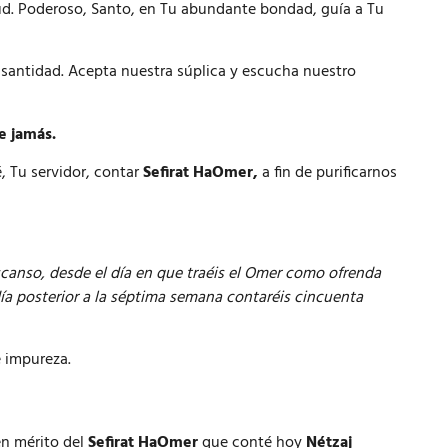
tud. Poderoso, Santo, en Tu abundante bondad, guía a Tu
 santidad. Acepta nuestra súplica y escucha nuestro
e jamás.
 Tu servidor, contar
Sefirat HaOmer,
a fin de purificarnos
scanso, desde el día en que traéis el Omer como ofrenda
día posterior a la séptima semana contaréis cincuenta
e impureza.
en mérito del
Sefirat HaOmer
que conté hoy
Nétzaj