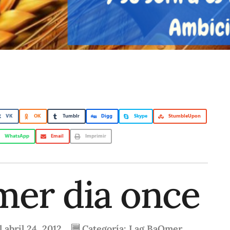
VK
OK
Tumblr
Digg
Skype
StumbleUpon
WhatsApp
Email
Imprimir
mer dia once
l
abril 24, 2012
Categoría:
Lag BaOmer