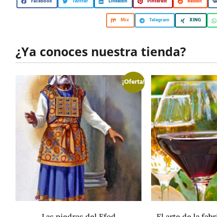
Facebook
Twitter
LinkedIn
Pinterest
Reddit
Mix
Telegram
XING
¿Ya conoces nuestra tienda?
¡Oferta!
Las piedras del Efod
El arte de la fab