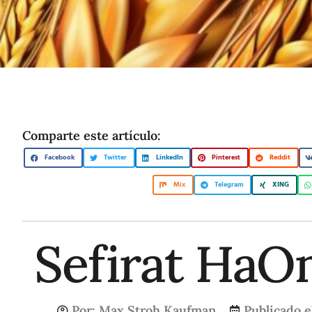
Comparte este artículo:
Facebook
Twitter
LinkedIn
Pinterest
Reddit
Mix
Telegram
XING
Sefirat HaO
Por:
Max Stroh Kaufman
Publicado e