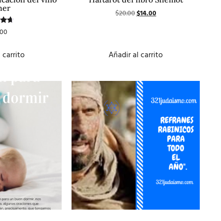
her
$
20.00
$
14.00
ado
.00
n
0
5
 carrito
Añadir al carrito