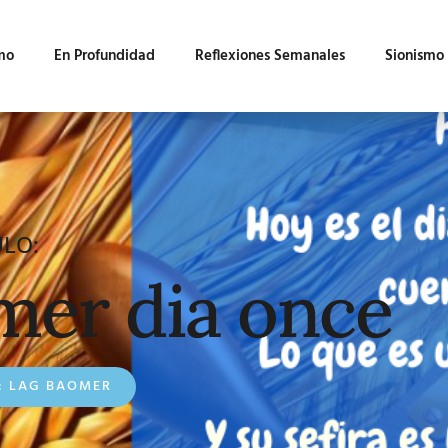
mo
En Profundidad
Reflexiones Semanales
Sionismo
ULO:
mer dia once
:
LAG BAOMER