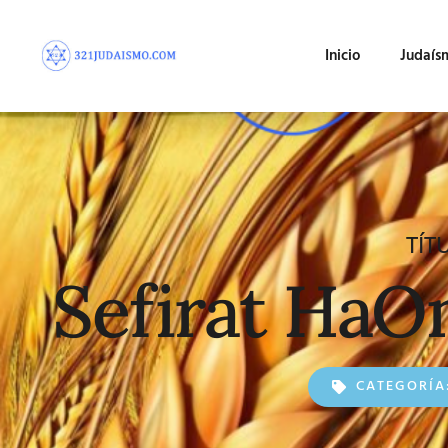
Inicio
Judaís
TÍT
Sefirat HaO
CATEGORÍA