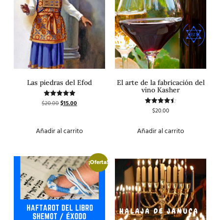
Las piedras del Efod
El arte de la fabricación del
vino Kasher
$
20.00
$
15.00
Valorado
con
$
20.00
Valorado
5.00
con
de 5
4.50
de 5
Añadir al carrito
Añadir al carrito
¡Oferta!