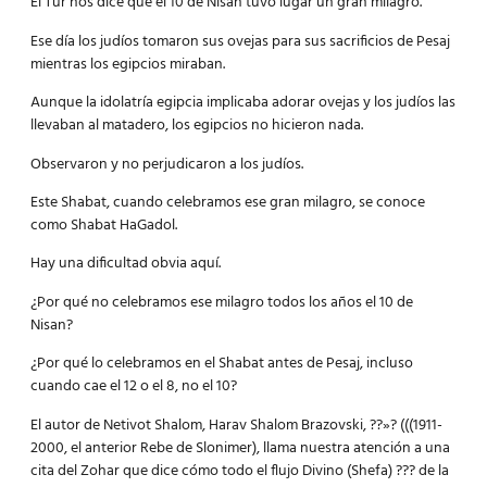
El Tur nos dice que el 10 de Nisan tuvo lugar un gran milagro.
Ese día los judíos tomaron sus ovejas para sus sacrificios de Pesaj
mientras los egipcios miraban.
Aunque la idolatría egipcia implicaba adorar ovejas y los judíos las
llevaban al matadero, los egipcios no hicieron nada.
Observaron y no perjudicaron a los judíos.
Este Shabat, cuando celebramos ese gran milagro, se conoce
como Shabat HaGadol.
Hay una dificultad obvia aquí.
¿Por qué no celebramos ese milagro todos los años el 10 de
Nisan?
¿Por qué lo celebramos en el Shabat antes de Pesaj, incluso
cuando cae el 12 o el 8, no el 10?
El autor de Netivot Shalom, Harav Shalom Brazovski, ??»? (((1911-
2000, el anterior Rebe de Slonimer), llama nuestra atención a una
cita del Zohar que dice cómo todo el flujo Divino (Shefa) ??? de la