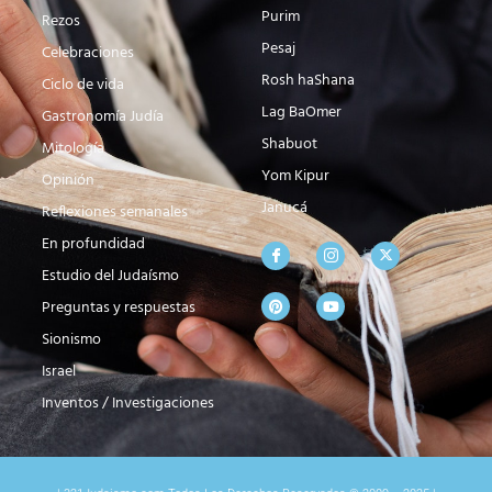
Purim
Rezos
Pesaj
Celebraciones
Rosh haShana
Ciclo de vida
Lag BaOmer
Gastronomía Judía
Shabuot
Mitología
Yom Kipur
Opinión
Janucá
Reflexiones semanales
En profundidad
Estudio del Judaísmo
Preguntas y respuestas
Sionismo
Israel
Inventos / Investigaciones