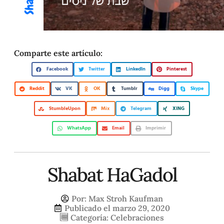
Comparte este artículo:
Facebook
Twitter
LinkedIn
Pinterest
Reddit
VK
OK
Tumblr
Digg
Skype
StumbleUpon
Mix
Telegram
XING
WhatsApp
Email
Imprimir
Shabat HaGadol
Por:
Max Stroh Kaufman
Publicado el
marzo 29, 2020
Categoría:
Celebraciones