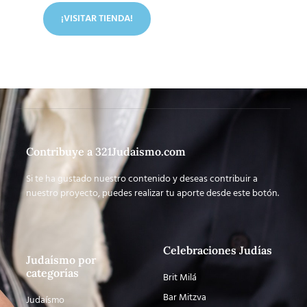
¡VISITAR TIENDA!
Contribuye a 321Judaismo.com
Si te ha gustado nuestro contenido y deseas contribuir a
nuestro proyecto, puedes realizar tu aporte desde este botón.
Celebraciones Judías
Judaísmo por
categorías
Brit Milá
Bar Mitzva
Judaísmo