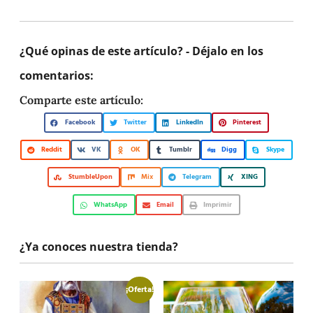
¿Qué opinas de este artículo? - Déjalo en los
comentarios:
Comparte este artículo:
Facebook
Twitter
LinkedIn
Pinterest
Reddit
VK
OK
Tumblr
Digg
Skype
StumbleUpon
Mix
Telegram
XING
WhatsApp
Email
Imprimir
¿Ya conoces nuestra tienda?
¡Oferta!