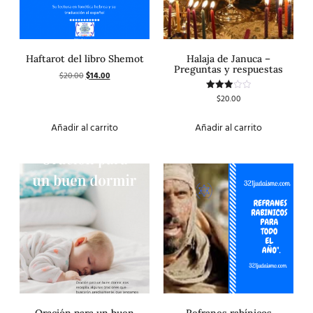
Haftarot del libro Shemot
Halaja de Januca –
Preguntas y respuestas
$
20.00
$
14.00
$
20.00
Valorado
con
3.00
de 5
Añadir al carrito
Añadir al carrito
Oración para un buen
Refranes rabínicos