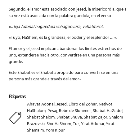
Segundo, el amor está asociado con jesed, la misericordia, que a
su vez está asociada con la palabra guedola, en el verso
«..
. leja Adonal haguedola vehaguevura, vehatiferet..
«Tuyo, HaShem, es la grandeza, el poder y el esplendor … «.
El amor y el jesed implican abandonar los límites estrechos de
uno, extenderse hacia otro, convertirse en una persona más
grande.
Este Shabat es el Shabat apropiado para convertirse en una
persona más grande a través del amor»
Etiquetas:
Ahavat Adonai
,
Jesed
,
Libro del Zohar
,
Netivot
HaShalom
,
Pesaj
,
Rebe de Slonimer
,
Shabat HaGadol
,
Shabat Shalom
,
Shabat Shuva
,
Shabat Zajor
,
Shalom
Brazovski
,
Shir HaShirim
,
Tur
,
Yirat Adonai
,
Yirat
Shamaim
,
Yom Kipur