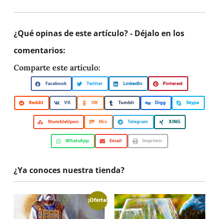
¿Qué opinas de este artículo? - Déjalo en los
comentarios:
Comparte este artículo:
Facebook
Twitter
LinkedIn
Pinterest
Reddit
VK
OK
Tumblr
Digg
Skype
StumbleUpon
Mix
Telegram
XING
WhatsApp
Email
Imprimir
¿Ya conoces nuestra tienda?
¡Oferta!