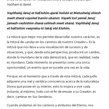
HaShem lo llamó
Vayithalej Janoj et haElohim ajaréi holidó et Metushelaj shlosh
meót shaná vayoled banim ubanot.
Vayehi kol yeméi Janoj
jamesh veshishim shaná ushlosh meót shaná.
Vayithaléj Janoj
et haElohim veeynénu ki lakáj otó Elohim.
La mitzvá que mejor nos permite desarrollar nuestro carácter, es
la mitzvá de «andar en los caminos de nuestro Creador.» Es la
mitzvá que nos lleva a una visualización de sucesos y de
situaciones, y que, desde esta perspectiva, producirá un cambio,
donde lo mundano de la vida demostrará, que en realidad, nada
es mundano. Cada momento se presenta como una única
oportunidad, un evento que se sucede una vez en la vida.
Porque, en el momento que a través de esta mitzvá, cada judío
adquiere una real y verídica consciencia acerca de la naturaleza
Divina que posee en su interior, esto lo inspira a vivir cada
instante, al máximo, todo con el fin de emular a su Creador; es
decir, caminar en Sus Senderos.
Cuando andamos en los caminos y atributos del Eterno, nos