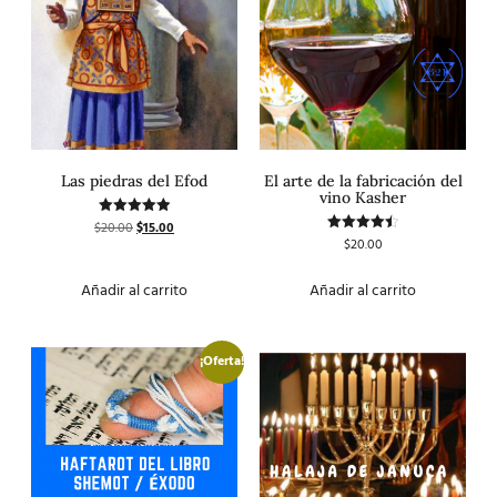
Las piedras del Efod
El arte de la fabricación del
vino Kasher
$
20.00
$
15.00
Valorado
con
$
20.00
Valorado
5.00
con
de 5
4.50
de 5
Añadir al carrito
Añadir al carrito
¡Oferta!