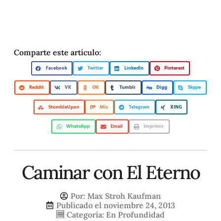
Comparte este artículo:
Facebook
Twitter
LinkedIn
Pinterest
Reddit
VK
OK
Tumblr
Digg
Skype
StumbleUpon
Mix
Telegram
XING
WhatsApp
Email
Imprimir
Caminar con El Eterno
Por:
Max Stroh Kaufman
Publicado el
noviembre 24, 2013
Categoría:
En Profundidad