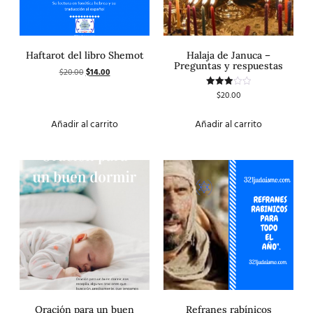
Haftarot del libro Shemot
Halaja de Januca –
Preguntas y respuestas
$
20.00
$
14.00
$
20.00
Valorado
con
3.00
de 5
Añadir al carrito
Añadir al carrito
Oración para un buen
Refranes rabínicos