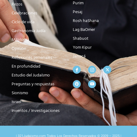
Purim
Rezos
Pesaj
Celebraciones
Rosh haShana
Ciclo de vida
Lag BaOmer
Gastronomía Judía
Shabuot
Mitología
Yom Kipur
Opinión
Janucá
Reflexiones semanales
En profundidad
Estudio del Judaísmo
Preguntas y respuestas
Sionismo
Israel
Inventos / Investigaciones
| 321Judaismo.com Todos Los Derechos Reservados © 2009 – 2025 |