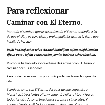
Para reflexionar
Caminar con El Eterno.
Por todo el sendero que os ha ordenado el Eterno, andaréis, a fin
de que viváis y os vaya bien, y prolonguéis los días en la tierra que
habéis de heredar.
Bejól hadérej asher tzivá Adonai Elohéijem etjém telejú lemáan
tijyun vetov lajém vehaarajtém yamím baáretz asher tirashún.
Mucho se ha hablado sobre el tema de Caminar con El Eterno, o
caminar por sus senderos:
Para poder reflexionar un poco más podemos tomar la siguiente
cita:
Y anduvo Janoj con El Eterno, después de que engendró a
Metushelaj, trescientos años; y engendró hijos e hijas. Y fueron
todos los días de Janoj trescientos sesenta y cinco años.
Y
anduvo Janoj con El Todopoderoso; y desapareció porque