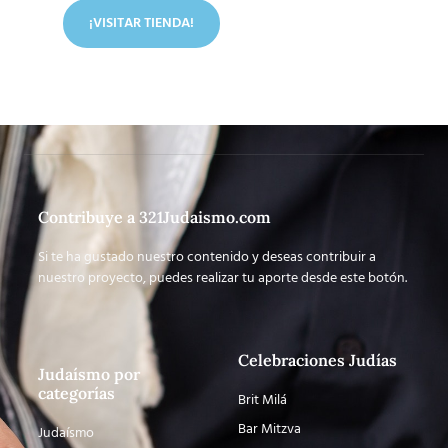
¡VISITAR TIENDA!
Contribuye a 321Judaismo.com
Si te ha gustado nuestro contenido y deseas contribuir a
nuestro proyecto, puedes realizar tu aporte desde este botón.
Celebraciones Judías
Judaísmo por
categorías
Brit Milá
Bar Mitzva
Judaísmo