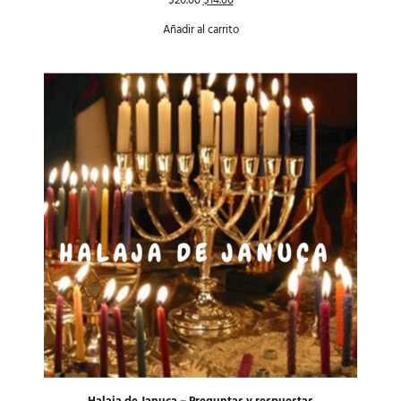
$
20.00
$
14.00
Añadir al carrito