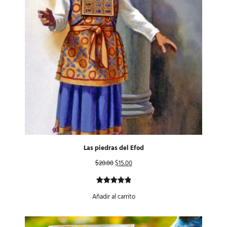
Las piedras del Efod
$
20.00
$
15.00
Valorado
1
Añadir al carrito
con
5.00
de 5 en
base a