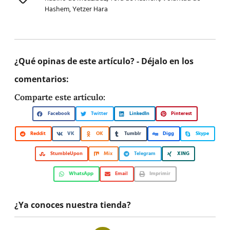
Hashem
,
Yetzer Hara
¿Qué opinas de este artículo? - Déjalo en los
comentarios:
Comparte este artículo:
Facebook
Twitter
LinkedIn
Pinterest
Reddit
VK
OK
Tumblr
Digg
Skype
StumbleUpon
Mix
Telegram
XING
WhatsApp
Email
Imprimir
¿Ya conoces nuestra tienda?