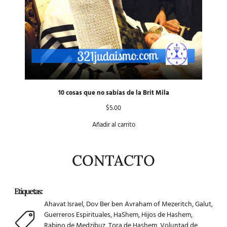
10 cosas que no sabías de la Brit Mila
$
5.00
Añadir al carrito
CONTACTO
Etiquetas:
Ahavat Israel
,
Dov Ber ben Avraham of Mezeritch
,
Galut
,
Guerreros Espirituales
,
HaShem
,
Hijos de Hashem
,
Rabino de Medzibuz
,
Tora de Hashem
,
Voluntad de