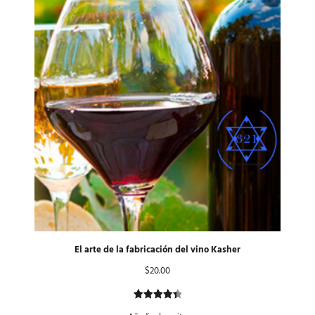
valoración
de un
cliente
El arte de la fabricación del vino Kasher
$
20.00
Valorado
2