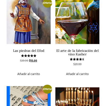
¡Oferta!
Las piedras del Efod
El arte de la fabricación del
vino Kasher
$
20.00
$
15.00
Valorado
con
$
20.00
Valorado
5.00
con
de 5
4.50
de 5
Añadir al carrito
Añadir al carrito
¡Oferta!