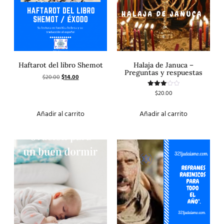
Haftarot del libro Shemot
Halaja de Januca –
Preguntas y respuestas
$
20.00
$
14.00
$
20.00
Valorado
con
3.00
de 5
Añadir al carrito
Añadir al carrito