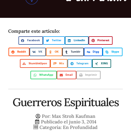
Comparte este artículo:
Facebook
Twitter
LinkedIn
Pinterest
Reddit
VK
OK
Tumblr
Digg
Skype
StumbleUpon
Mix
Telegram
XING
WhatsApp
Email
Imprimir
Guerreros Espirituales
Por:
Max Stroh Kaufman
Publicado el
junio 3, 2014
Categoría:
En Profundidad