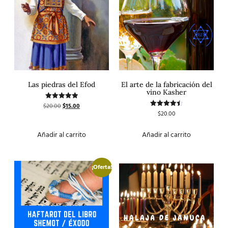
Las piedras del Efod
El arte de la fabricación del
vino Kasher
$
20.00
$
15.00
Valorado
con
$
20.00
Valorado
5.00
con
de 5
4.50
de 5
Añadir al carrito
Añadir al carrito
¡Oferta!