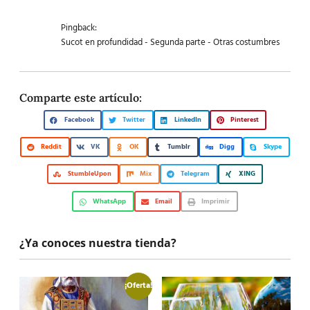
Pingback:
Sucot en profundidad - Segunda parte - Otras costumbres
Comparte este artículo:
Facebook
Twitter
LinkedIn
Pinterest
Reddit
VK
OK
Tumblr
Digg
Skype
StumbleUpon
Mix
Telegram
XING
WhatsApp
Email
Imprimir
¿Ya conoces nuestra tienda?
¡Oferta!