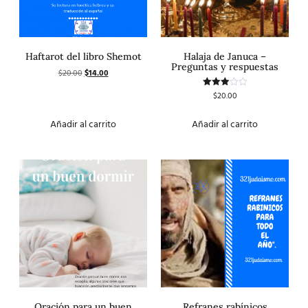
Haftarot del libro Shemot
Halaja de Januca –
Preguntas y respuestas
$
20.00
$
14.00
$
20.00
Valorado
con
3.00
de 5
Añadir al carrito
Añadir al carrito
Oración para un buen
Refranes rabínicos