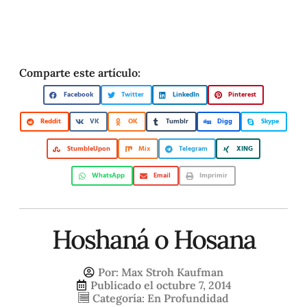
Comparte este artículo:
Facebook
Twitter
LinkedIn
Pinterest
Reddit
VK
OK
Tumblr
Digg
Skype
StumbleUpon
Mix
Telegram
XING
WhatsApp
Email
Imprimir
Hoshaná o Hosana
Por:
Max Stroh Kaufman
Publicado el
octubre 7, 2014
Categoría:
En Profundidad