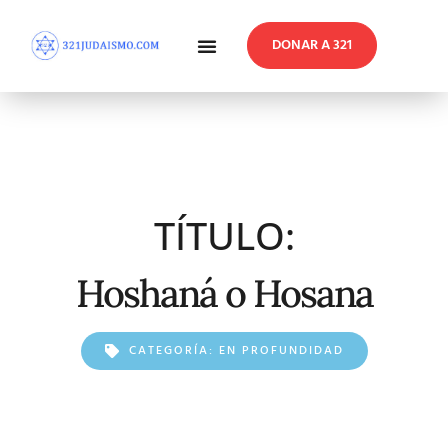
DONAR A 321
En Profundidad
Reflexiones Semanales
TÍTULO:
Hoshaná o Hosana
CATEGORÍA:
EN PROFUNDIDAD