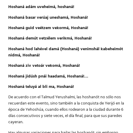
Hoshaná adám uveheimá, hoshaná!
Hoshaná basar verúaj uneshamá, Hoshaná!
Hoshaná guid veétzem vekormá, Hoshaná!
Hoshaná demút vetzélem verikmá, Hoshaná!
Hoshaná hod lahével damá (Hoshaná) venimshál kabeheimót
nidmá, Hoshaná!
Hoshaná ziv vetoár vekomá, Hoshaná!
Hoshaná jidúsh pnái haadamá, Hoshaná!…
Hoshaná teluyá al bli ma, Hoshaná!
De acuerdo con el Talmud Yerushalmi, las hoshanót no sólo nos
recuerdan este evento, sino también a la conquista de Yerijó en la
época de Yehoshúa, cuando ellos rodearon a la ciudad durante 6
días consecutivos y siete veces, el día final, para que sus paredes
cayeran.
Hay algunas variaciones para bailar las hoshanót: sin embargo