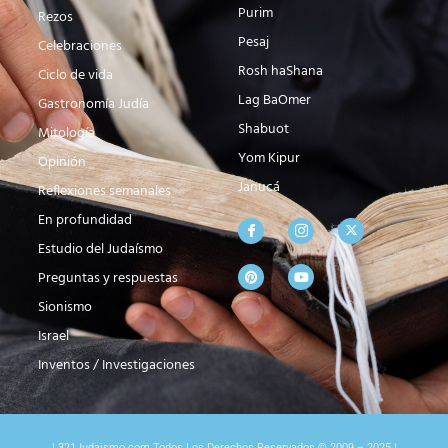
Purim
Rezos
Pesaj
Celebraciones
Rosh haShana
Ciclo de vida
Lag BaOmer
Gastronomía Judía
Shabuot
Mitología
Yom Kipur
Opinión
Janucá
Reflexiones semanales
En profundidad
Estudio del Judaísmo
Preguntas y respuestas
Sionismo
Israel
Inventos / Investigaciones
| 321Judaismo.com Todos Los Derechos Reservados © 2009 – 2025 |