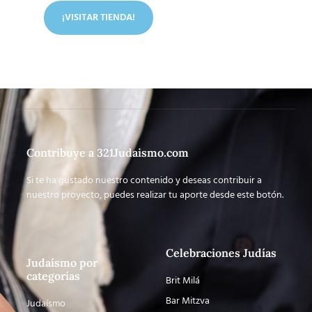
¡VISITAR TIENDA!
Contribuye a 321Judaismo.com
Si te ha gustado nuestro contenido y deseas contribuir a
nuestro proyecto, puedes realizar tu aporte desde este botón.
Celebraciones Judías
Judaísmo por
categorías
Brit Milá
Bar Mitzva
Judaísmo