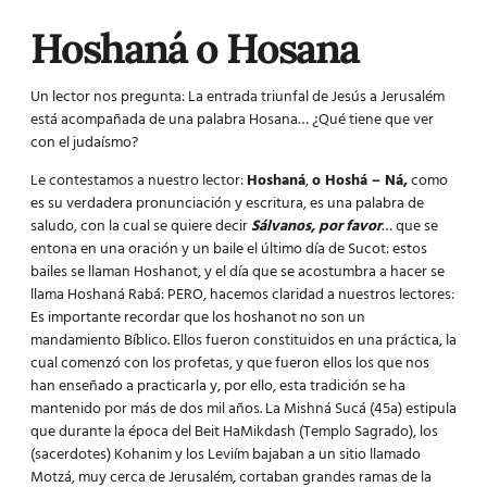
Hoshaná o Hosana
Un lector nos pregunta: La entrada triunfal de Jesús a Jerusalém
está acompañada de una palabra Hosana… ¿Qué tiene que ver
con el judaísmo?
Le contestamos a nuestro lector:
Hoshaná
,
o Hoshá – Ná,
como
es su verdadera pronunciación y escritura, es una palabra de
saludo, con la cual se quiere decir
Sálvanos, por favor
… que se
entona en una oración y un baile el último día de
Sucot
: estos
bailes se llaman Hoshanot, y el día que se acostumbra a hacer se
llama Hoshaná Rabá: PERO, hacemos claridad a nuestros lectores:
Es importante recordar que los hoshanot no son un
mandamiento Bíblico. Ellos fueron constituidos en una práctica, la
cual comenzó con los profetas, y que fueron ellos los que nos
han enseñado a practicarla y, por ello, esta tradición se ha
mantenido por más de dos mil años. La Mishná Sucá (45a) estipula
que durante la época del Beit HaMikdash (Templo Sagrado), los
(sacerdotes) Kohanim y los Leviím bajaban a un sitio llamado
Motzá, muy cerca de Jerusalém, cortaban grandes ramas de la