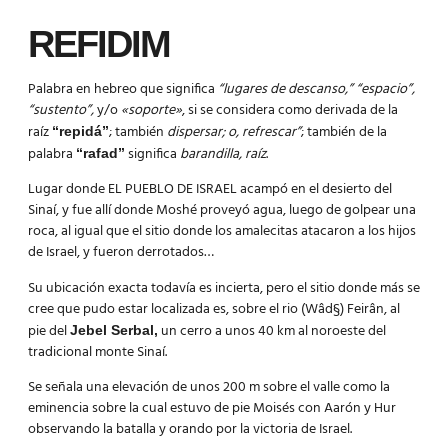
REFIDIM
Palabra en hebreo que significa
“lugares de descanso,” “espacio”,
“sustento”,
y/o
«soporte»
, si se considera como derivada de la
raíz
; también
dispersar; o, refrescar”
; también de la
“repidá”
palabra
significa
barandilla, raíz
.
“rafad”
Lugar donde EL PUEBLO DE ISRAEL acampó en el desierto del
Sinaí, y fue allí donde Moshé proveyó agua, luego de golpear una
roca, al igual que el sitio donde los amalecitas atacaron a los hijos
de Israel, y fueron derrotados…
Su ubicación exacta todavía es incierta, pero el sitio donde más se
cree que pudo estar localizada es, sobre el rio (Wâd§) Feirân, al
pie del
un cerro a unos 40 km al noroeste del
Jebel Serbal,
tradicional monte Sinaí.
Se señala una elevación de unos 200 m sobre el valle como la
eminencia sobre la cual estuvo de pie Moisés con Aarón y Hur
observando la batalla y orando por la victoria de Israel.