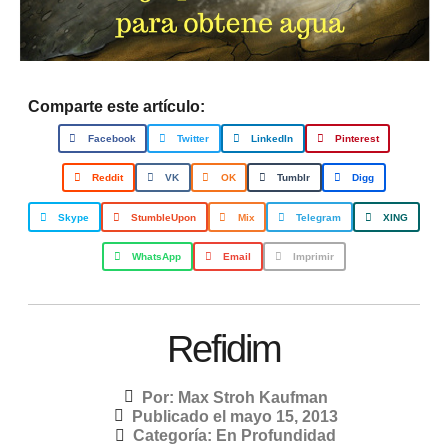
Comparte este artículo:
Facebook
Twitter
LinkedIn
Pinterest
Reddit
VK
OK
Tumblr
Digg
Skype
StumbleUpon
Mix
Telegram
XING
WhatsApp
Email
Imprimir
Refidim
Por:
Max Stroh Kaufman
Publicado el
mayo 15, 2013
Categoría:
En Profundidad