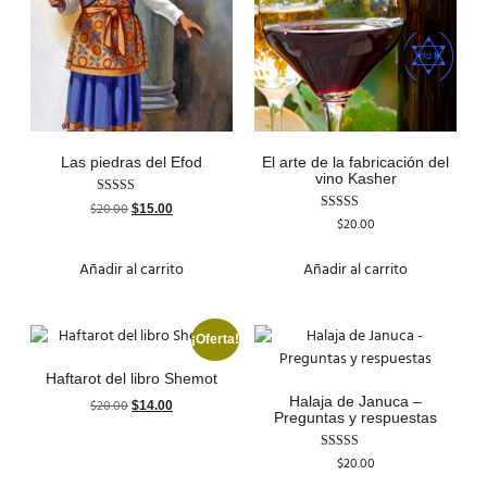
Las piedras del Efod
El arte de la fabricación del
vino Kasher
Valorado con
$
20.00
$
15.00
5.00
Valorado
$
20.00
de 5
con
4.50
de 5
Añadir al carrito
Añadir al carrito
¡Oferta!
Haftarot del libro Shemot
Halaja de Januca –
$
20.00
$
14.00
Preguntas y respuestas
Valorado
$
20.00
con
3.00