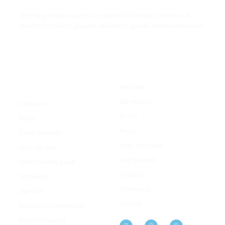
Si te ha gustado nuestro contenido y deseas contribuir a
nuestro proyecto, puedes realizar tu aporte desde este botón.
Celebraciones Judías
Judaísmo por
categorías
Brit Milá
Bar Mitzva
Judaísmo
Purim
Rezos
Pesaj
Celebraciones
Rosh haShana
Ciclo de vida
Lag BaOmer
Gastronomía Judía
Shabuot
Mitología
Yom Kipur
Opinión
Janucá
Reflexiones semanales
En profundidad