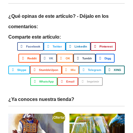
¿Qué opinas de este artículo? - Déjalo en los
comentarios:
Comparte este artículo:
Facebook
Twitter
LinkedIn
Pinterest
Reddit
VK
OK
Tumblr
Digg
Skype
StumbleUpon
Mix
Telegram
XING
WhatsApp
Email
Imprimir
¿Ya conoces nuestra tienda?
¡Oferta!