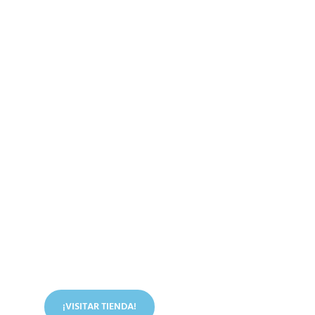
Conoce nuestra tienda
En nuestra tienda tenemos libros digitales, cursos,
artículos judíos y mucho más.
¡VISITAR TIENDA!