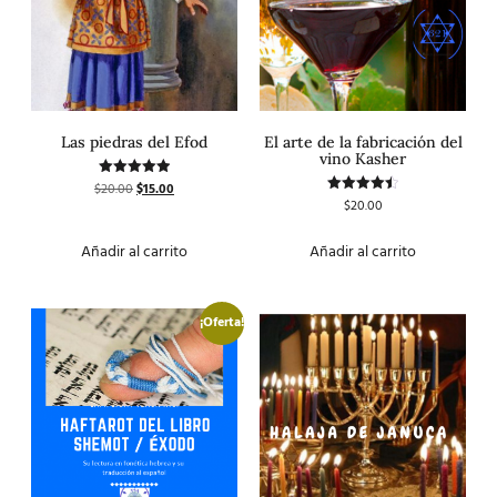
Las piedras del Efod
El arte de la fabricación del
vino Kasher
$
20.00
$
15.00
Valorado
con
$
20.00
Valorado
5.00
con
de 5
4.50
de 5
Añadir al carrito
Añadir al carrito
¡Oferta!