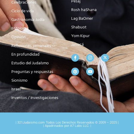
Pesaj
Celebraciones
Rosh haShana
Ciclo de vida
Lag BaOmer
Gastronomía Judía
Shabuot
Mitología
Yom Kipur
Opinión
Janucá
Reflexiones semanales
En profundidad
Estudio del Judaísmo
Preguntas y respuestas
Sionismo
Israel
Inventos / Investigaciones
| 321Judaismo.com Todos Los Derechos Reservados © 2009 – 2025 |
| Apadrinados por A7 Labs LLC. |