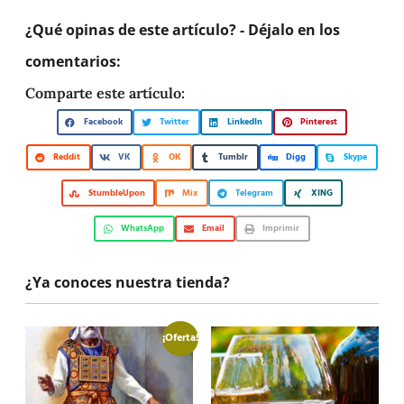
¿Qué opinas de este artículo? - Déjalo en los
comentarios:
Comparte este artículo:
Facebook
Twitter
LinkedIn
Pinterest
Reddit
VK
OK
Tumblr
Digg
Skype
StumbleUpon
Mix
Telegram
XING
WhatsApp
Email
Imprimir
¿Ya conoces nuestra tienda?
¡Oferta!