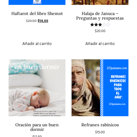
Haftarot del libro Shemot
Halaja de Januca –
Preguntas y respuestas
$
20.00
$
14.00
$
20.00
Valorado
con
3.00
de 5
Añadir al carrito
Añadir al carrito
Oración para un buen
Refranes rabínicos
dormir
$
15.00
$
12.50