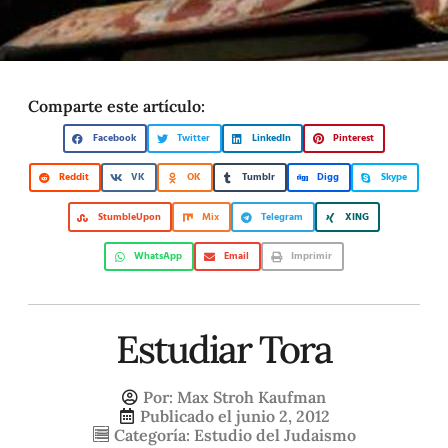
Comparte este artículo:
Facebook
Twitter
LinkedIn
Pinterest
Reddit
VK
OK
Tumblr
Digg
Skype
StumbleUpon
Mix
Telegram
XING
WhatsApp
Email
Imprimir
Estudiar Tora
Por:
Max Stroh Kaufman
Publicado el
junio 2, 2012
Categoría:
Estudio del Judaismo