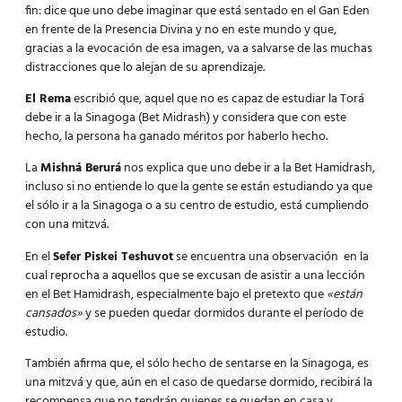
fin: dice que uno debe imaginar que está sentado en el Gan Eden
en frente de la Presencia Divina y no en este mundo y que,
gracias a la evocación de esa imagen, va a salvarse de las muchas
distracciones que lo alejan de su aprendizaje.
El Rema
escribió que, aquel que no es capaz de
estudiar la Torá
debe ir a la Sinagoga (Bet Midrash) y considera que con este
hecho, la persona ha ganado méritos por haberlo hecho.
La
Mishná Berurá
nos explica que uno debe ir a la Bet Hamidrash,
incluso si no entiende lo que la gente se están estudiando ya que
el sólo ir a la Sinagoga o a su centro de estudio, está cumpliendo
con una mitzvá.
En el
Sefer Piskei Teshuvot
se encuentra una observación en la
cual reprocha a aquellos que se excusan de asistir a una lección
en el Bet Hamidrash, especialmente bajo el pretexto que
«están
cansados»
y se pueden quedar dormidos durante el período de
estudio.
También afirma que, el sólo hecho de sentarse en la Sinagoga, es
una mitzvá y que, aún en el caso de quedarse dormido, recibirá la
recompensa que no tendrán quienes se quedan en casa y