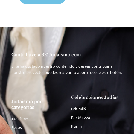
Contribuye a 321Judaismo.com
Si te ha gustado nuestro contenido y deseas contribuir a
nuestro proyecto, puedes realizar tu aporte desde este botón.
Celebraciones Judías
Judaísmo por
categorías
Brit Milá
Bar Mitzva
Judaísmo
Purim
Rezos