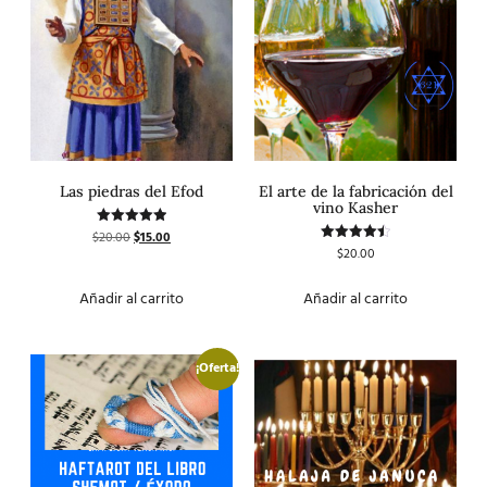
Las piedras del Efod
El arte de la fabricación del
vino Kasher
$
20.00
$
15.00
Valorado
con
$
20.00
Valorado
5.00
con
de 5
4.50
de 5
Añadir al carrito
Añadir al carrito
¡Oferta!