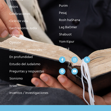
Purim
Rezos
Pesaj
Celebraciones
Rosh haShana
Ciclo de vida
Lag BaOmer
Gastronomía Judía
Shabuot
Mitología
Yom Kipur
Opinión
Janucá
Reflexiones semanales
En profundidad
Estudio del Judaísmo
Preguntas y respuestas
Sionismo
Israel
Inventos / Investigaciones