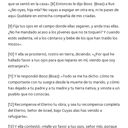
que se sentó en la casa». [8] Entonces le dijo Booz (Boaz) a Rut:
«¿No oyes, hija mía? No vayas a espigar en otra era, ni te pases de
aqui. Quédate en estrecha compañía de mis criadas.
[9] Fija tus ojos en el campo donde ellas segaren, y anda tras ellas.
¿No he mandado acaso a los jóvenes que no te toquen? Y cuando
estés sedienta, vé a los cántaros y bebe de los que han traído los
mozos».
[10] Y ella se prosternó, rostro en tierra, diciendo: «¿Por qué he
hallado favor a tus ojos para que repares en mí, viendo que soy
extranjera?»
[11] Y le respondió Booz (Boaz): «Todo se me ha dicho: cómo te
comportaste con tu suegra desde la muerte de tu marido, y cómo
has dejado a tu padre y a tu madre y tu tierra nativa, y viniste a un
pueblo que no conocías.
[12] Recompense el Eterno tu obra, y sea tu recompensa completa
del Eterno, Señor de Israel, bajo Cuyas alas has venido a
refugiarte».
[13] Y ella contestó: «Halle yo favor a tus ojos, señor mío, porque