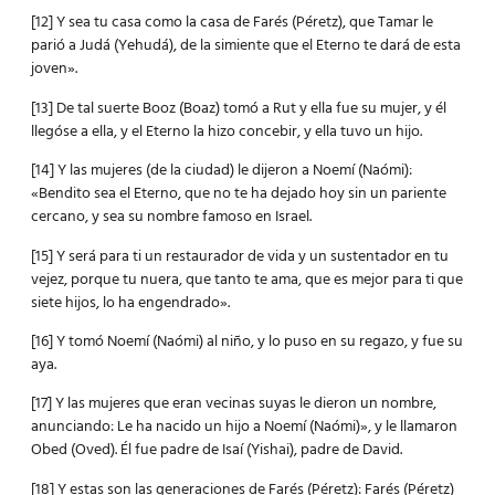
[12] Y sea tu casa como la casa de Farés (Péretz), que Tamar le
parió a Judá (Yehudá), de la simiente que el Eterno te dará de esta
joven».
[13] De tal suerte Booz (Boaz) tomó a Rut y ella fue su mujer, y él
llegóse a ella, y el Eterno la hizo concebir, y ella tuvo un hijo.
[14] Y las mujeres (de la ciudad) le dijeron a Noemí (Naómi):
«Bendito sea el Eterno, que no te ha dejado hoy sin un pariente
cercano, y sea su nombre famoso en Israel.
[15] Y será para ti un restaurador de vida y un sustentador en tu
vejez, porque tu nuera, que tanto te ama, que es mejor para ti que
siete hijos, lo ha engendrado».
[16] Y tomó Noemí (Naómi) al niño, y lo puso en su regazo, y fue su
aya.
[17] Y las mujeres que eran vecinas suyas le dieron un nombre,
anunciando: Le ha nacido un hijo a Noemí (Naómi)», y le llamaron
Obed (Oved). Él fue padre de Isaí (Yishai), padre de David.
[18] Y estas son las generaciones de Farés (Péretz): Farés (Péretz)