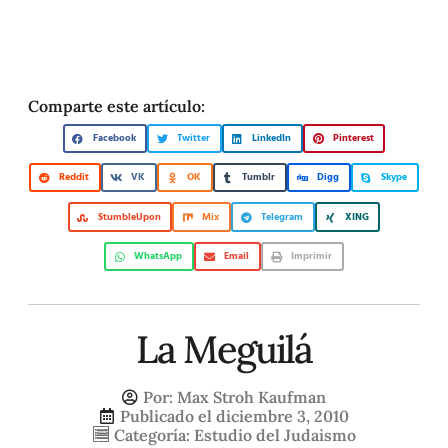
Comparte este artículo:
Facebook
Twitter
LinkedIn
Pinterest
Reddit
VK
OK
Tumblr
Digg
Skype
StumbleUpon
Mix
Telegram
XING
WhatsApp
Email
Imprimir
La Meguilá
Por:
Max Stroh Kaufman
Publicado el
diciembre 3, 2010
Categoría:
Estudio del Judaismo