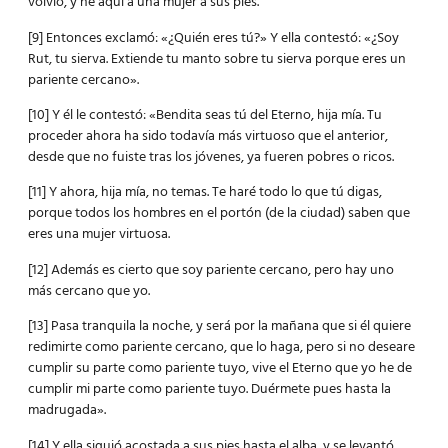
volvió, y he aquí a una mujer a sus pies.
[9] Entonces exclamó: «¿Quién eres tú?» Y ella contestó: «¿Soy
Rut, tu sierva. Extiende tu manto sobre tu sierva porque eres un
pariente cercano».
[10] Y él le contestó: «Bendita seas tú del Eterno, hija mía. Tu
proceder ahora ha sido todavía más virtuoso que el anterior,
desde que no fuiste tras los jóvenes, ya fueren pobres o ricos.
[11] Y ahora, hija mía, no temas. Te haré todo lo que tú digas,
porque todos los hombres en el portón (de la ciudad) saben que
eres una mujer virtuosa.
[12] Además es cierto que soy pariente cercano, pero hay uno
más cercano que yo.
[13] Pasa tranquila la noche, y será por la mañana que si él quiere
redimirte como pariente cercano, que lo haga, pero si no deseare
cumplir su parte como pariente tuyo, vive el Eterno que yo he de
cumplir mi parte como pariente tuyo. Duérmete pues hasta la
madrugada».
[14] Y ella siguió acostada a sus pies hasta el alba, y se levantó