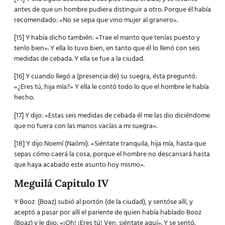
antes de que un hombre pudiera distinguir a otro. Porque él había
recomendado: «No se sepa que vino mujer al granero».
[15] Y había dicho también: «Trae el manto que tenías puesto y
tenlo bien». Y ella lo tuvo bien, en tanto que él lo llenó con seis
medidas de cebada. Y ella se fue a la ciudad.
[16] Y cuando llegó a (presencia de) su suegra, ésta preguntó:
«¿Eres tú, hija mía?» Y ella le contó todo lo que el hombre le había
hecho.
[17] Y dijo: «Estas seis medidas de cebada él me las dio diciéndome
que no fuera con las manos vacías a mi suegra».
[18] Y dijo Noemí (Naómi): «Siéntate tranquila, hija mía, hasta que
sepas cómo caerá la cosa, porque el hombre no descansará hasta
que haya acabado este asunto hoy mismo».
Meguilá Capítulo IV
Y Booz (Boaz) subió al portón (de la ciudad), y sentóse allí, y
aceptó a pasar por allí el pariente de quien había hablado Booz
(Boaz) y le dijo: «¡Oh! ¡Eres tú! Ven, siéntate aquí». Y se sentó.