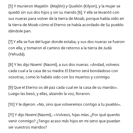
[5] Y murieron Majalón (Majlón) y Quelión (Kilyon), y la mujer se
quedó sin sus dos hijos y sin su marido [6]. Y ella se levantó con
sus nueras para volver de la tierra de Moab, porque había oído en
la tierra de Moab cómo el Eterno se había acordado de Su pueblo
dándole pan.
[7] Y ella se fue del lugar donde estaba, y sus dos nueras se fueron
con ella, y tomaron el camino de retorno a la tierra de Judá
(Yehudá).
[8] Y les dijo Noemí (Naomí), a sus dos nueras: «Andad, volveos
cada cual a la casa de su madre. El Eterno será bondadoso con
vosotras, como lo habéis sido con los muertos y conmigo.
[9] Que el Eterno os dé paz cada cual en la casa de su marido».
Luego las besó, y ellas, alzando la voz, lloraron.
[10] Y le dijeron: «No, sino que volveremos contigo a tu pueblo».
[11] Y dijo Noemí (Naomí),: «Volveos, hijas mías. ¿Por qué queréis
venir conmigo? ¿Tengo acaso más hijos en mi seno que puedan
ser vuestros maridos?