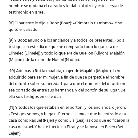
hombre se quitaba el calzado y lo daba al otro, y esto servía de
testimonio en Israel.
[8] El pariente le dijo a Booz (Boaz): «Cómpralo tú mismo». Y se
quitó el calzado.
[9] Y Booz anunció a los ancianos y a todos los presentes: «Sois
testigos en este día de que he comprado todo lo que era de
Elimelec (Elimelej) y todo lo que era de Quelión (Kilyon) Majalón
(Majlón), de la mano de Noemí (Naómi).
[10] Además a Rut la moabita, mujer de Majalón (Majlón), la he
adquirido para ser mi mujer, a fin de que se perpetúe el nombre
del difunto sobre su heredad, para que el nombre del difunto no
sea cortado de entre sus hermanos, y del portón de su lugar. De
ello sois testigos en este día».
[11] Y todos los que estaban en el portón, y los ancianos, dijeron:
«Testigos somos, y haga el Eterno a la mujer que ha entrado a tu
casa como Raquel (Rajel) y como Lía (Leá) las dos que edificaron la
casa de Israel. Y hazte fuerte en Efrat y sé famoso en Belén (Bet
Lejem).