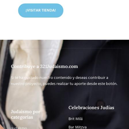
¡VISITAR TIENDA!
Contribuye a 321Judaismo.com
Si te ha gustado nuestro contenido y deseas contribuir a
nuestro proyecto, puedes realizar tu aporte desde este botón.
Celebraciones Judías
Judaísmo por
categorías
Brit Milá
Bar Mitzva
Judaísmo