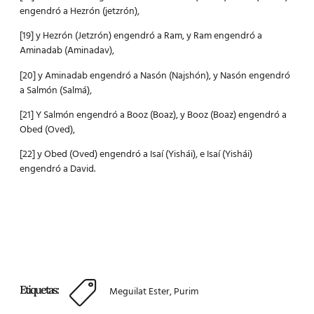
engendró a Hezrón (jetzrón),
[19] y Hezrón (Jetzrón) engendró a Ram, y Ram engendró a
Aminadab (Aminadav),
[20] y Aminadab engendró a Nasón (Najshón), y Nasón engendró
a Salmón (Salmá),
[21] Y Salmón engendró a Booz (Boaz), y Booz (Boaz) engendró a
Obed (Oved),
[22] y Obed (Oved) engendró a Isaí (Yishái), e Isaí (Yishái)
engendró a David.
Etiquetas:
Meguilat Ester
,
Purim