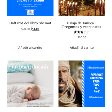
Haftarot del libro Shemot
Halaja de Januca –
Preguntas y respuestas
$
20.00
$
14.00
$
20.00
Valorado
con
3.00
de 5
Añadir al carrito
Añadir al carrito