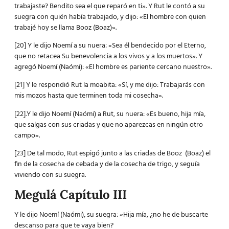
trabajaste? Bendito sea el que reparó en ti». Y Rut le contó a su
suegra con quién había trabajado, y dijo: «El hombre con quien
trabajé hoy se llama Booz (Boaz)».
[20] Y le dijo Noemí a su nuera: «Sea él bendecido por el Eterno,
que no retacea Su benevolencia a los vivos y a los muertos». Y
agregó Noemí (Naómi): «El hombre es pariente cercano nuestro».
[21] Y le respondió Rut la moabita: «Sí, y me dijo: Trabajarás con
mis mozos hasta que terminen toda mi cosecha».
[22].Y le dijo Noemí (Naómi) a Rut, su nuera: «Es bueno, hija mía,
que salgas con sus criadas y que no aparezcas en ningún otro
campo».
[23] De tal modo, Rut espigó junto a las criadas de Booz (Boaz) el
fin de la cosecha de cebada y de la cosecha de trigo, y seguía
viviendo con su suegra.
Megulá Capítulo III
Y le dijo Noemí (Naómi), su suegra: «Hija mía, ¿no he de buscarte
descanso para que te vaya bien?