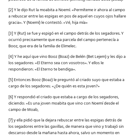
[2] Y le dijo Rut la moabita a Noemí: «Permíteme ir ahora al campo
a rebuscar entre las espigas en pos de aquel en cuyos ojos hallare
gracia». Y (Noemí) le contestó: «Vé, hija mía»
[3] Y (Rut) se fue y espigó en el campo detrás de los segadores. Y
ocurrió precisamente que esa parcela del campo pertenecía a
Booz, que era de la familia de Elimelec.
[4] Y he aquí que vino Booz (Boaz) de Belén (Bet Lejem) y les dijo a
los segadores: «El Eterno sea con vosotros». Y ellos le
respondieron: «El Eterno te bendiga».
[5] Entonces Booz (Boaz) le preguntó al criado suyo que estaba a
cargo de los segadores: «¿De quién es esta joven?»
[6] Y respondió el criado que estaba a cargo de los segadores,
diciendo: «Es una joven moabita que vino con Noemí desde el
campo de Moab,
[7] y ella pidió que la dejara rebuscar entre las espigas detrás de
los segadores entre las gavillas, de manera que vino y trabajó sin
descanso desde la mañana hasta ahora, salvo un momento en