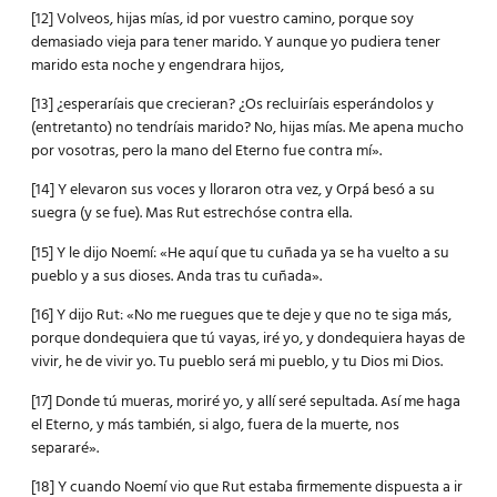
[12] Volveos, hijas mías, id por vuestro camino, porque soy
demasiado vieja para tener marido. Y aunque yo pudiera tener
marido esta noche y engendrara hijos,
[13] ¿esperaríais que crecieran? ¿Os recluiríais esperándolos y
(entretanto) no tendríais marido? No, hijas mías. Me apena mucho
por vosotras, pero la mano del Eterno fue contra mí».
[14] Y elevaron sus voces y lloraron otra vez, y Orpá besó a su
suegra (y se fue). Mas Rut estrechóse contra ella.
[15] Y le dijo Noemí: «He aquí que tu cuñada ya se ha vuelto a su
pueblo y a sus dioses. Anda tras tu cuñada».
[16] Y dijo Rut: «No me ruegues que te deje y que no te siga más,
porque dondequiera que tú vayas, iré yo, y dondequiera hayas de
vivir, he de vivir yo. Tu pueblo será mi pueblo, y tu Dios mi Dios.
[17] Donde tú mueras, moriré yo, y allí seré sepultada. Así me haga
el Eterno, y más también, si algo, fuera de la muerte, nos
separaré».
[18] Y cuando Noemí vio que Rut estaba firmemente dispuesta a ir