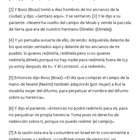
[2] Y Booz (Boaz) tomó a diez hombres de los ancianos de la
ciudad, y dijo: «Sentaos aquí». Y se sentaron. [3] Y le dijo a su
pariente: «Noemí ha vuelto del campo de Moab y vende la parcela
de tierra que era de nuestro hermano Elimelec (Elimelej).
[4] Y yo pensaba avisarte de ello, diciendo: Adquiérela delante de
los que están sentados aquí y delante de los ancianos de mi
pueblo. Si quieres redimirla, redímela:pero si no quieres
redimirla,dímelo,porque no hay nadie para redimirla fuera de ti,y
yo estoy después de ti». Y él contestó: «La redimiré».
[5] Entonces dijo Booz (Boaz): «El día que compres el campo de la
mano de Noemí (Naómi) también adquirirás (por mujer) a Rut la
moabita mujer del difunto, para perpetuar el nombre del difunto
sobre su herencia».
[6] Y dijo el pariente: «Entonces no podré redimirlo para mí, para
no perjudicar mi propia herencia. Toma pues mi derecho de
redención sobre ti, porque no puedo redimir (el campo)».
[7] A la sazón esta era la costumbre en Israel en lo concerniente a
redenciones y cambios, y confirmaciones de negocios: un