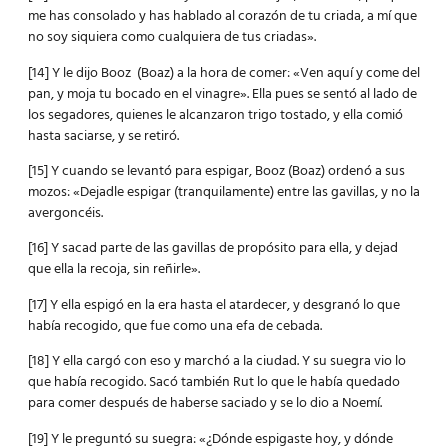
me has consolado y has hablado al corazón de tu criada, a mí que
no soy siquiera como cualquiera de tus criadas».
[14] Y le dijo Booz (Boaz) a la hora de comer: «Ven aquí y come del
pan, y moja tu bocado en el vinagre». Ella pues se sentó al lado de
los segadores, quienes le alcanzaron trigo tostado, y ella comió
hasta saciarse, y se retiró.
[15] Y cuando se levantó para espigar, Booz (Boaz) ordenó a sus
mozos: «Dejadle espigar (tranquilamente) entre las gavillas, y no la
avergoncéis.
[16] Y sacad parte de las gavillas de propósito para ella, y dejad
que ella la recoja, sin reñirle».
[17] Y ella espigó en la era hasta el atardecer, y desgranó lo que
había recogido, que fue como una efa de cebada.
[18] Y ella cargó con eso y marchó a la ciudad. Y su suegra vio lo
que había recogido. Sacó también Rut lo que le había quedado
para comer después de haberse saciado y se lo dio a Noemí.
[19] Y le preguntó su suegra: «¿Dónde espigaste hoy, y dónde