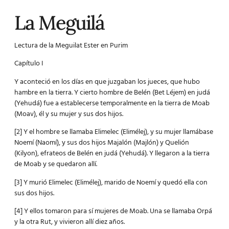
La Meguilá
Lectura de la Meguilat Ester en
Purim
Capítulo I
Y aconteció en los días en que juzgaban los jueces, que hubo
hambre en la tierra. Y cierto hombre de Belén (Bet Léjem) en judá
(Yehudá) fue a establecerse temporalmente en la tierra de Moab
(Moav), él y su mujer y sus dos hijos.
[2] Y el hombre se llamaba Elimelec (Elimélej), y su mujer llamábase
Noemí (Naomí), y sus dos hijos Majalón (Majlón) y Quelión
(Kilyon), efrateos de Belén en judá (Yehudá). Y llegaron a la tierra
de Moab y se quedaron allí.
[3] Y murió Elimelec (Elimélej), marido de Noemí y quedó ella con
sus dos hijos.
[4] Y ellos tomaron para sí mujeres de Moab. Una se llamaba Orpá
y la otra Rut, y vivieron allí diez años.