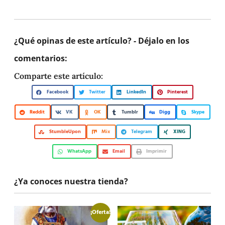
¿Qué opinas de este artículo? - Déjalo en los
comentarios:
Comparte este artículo:
Facebook
Twitter
LinkedIn
Pinterest
Reddit
VK
OK
Tumblr
Digg
Skype
StumbleUpon
Mix
Telegram
XING
WhatsApp
Email
Imprimir
¿Ya conoces nuestra tienda?
¡Oferta!