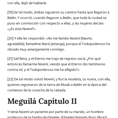
con ella, dejó de hablarle.
[19] De tal modo, ambas siguieron su camino hasta que llegaron a
Belén. Y ocurrió, cuando llegaron a Belén, que toda la ciudad se
puso en conmoción con respecto a ellas, y las mujeres decían:
«¿Es esta Noemí?»
[20] Y ella les respondió: «No me llaméis Noemí (Naomi,
agradable); llamadme Mará (amarga), porque el Todopoderoso ha
obrado muy amargamente conmigo.
[21] Salí llena, y el Eterno me trajo de regreso vacía. ¿Por qué
entonces llamarme Noemí, viendo que el Eterno dio testimonio
contra mí, y el Todopoderoso me ha afligido?»
[22] De tal modo volvió Noemí, y Rut la moabita, su nuera, con ella,
quienes regresaron de la tierra de Moab a Belén en la época del
comienzo de la cosecha de la cebada.
Meguilá Capítulo II
Y tenía Noemí un pariente por parte de su marido, un hombre
poderoso de la familia de Elimelec (Elimelej) llamado Booz (Boaz).