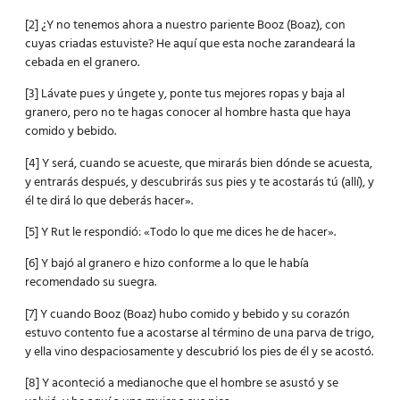
[2] ¿Y no tenemos ahora a nuestro pariente Booz (Boaz), con
cuyas criadas estuviste? He aquí que esta noche zarandeará la
cebada en el granero.
[3] Lávate pues y úngete y, ponte tus mejores ropas y baja al
granero, pero no te hagas conocer al hombre hasta que haya
comido y bebido.
[4] Y será, cuando se acueste, que mirarás bien dónde se acuesta,
y entrarás después, y descubrirás sus pies y te acostarás tú (allí), y
él te dirá lo que deberás hacer».
[5] Y Rut le respondió: «Todo lo que me dices he de hacer».
[6] Y bajó al granero e hizo conforme a lo que le había
recomendado su suegra.
[7] Y cuando Booz (Boaz) hubo comido y bebido y su corazón
estuvo contento fue a acostarse al término de una parva de trigo,
y ella vino despaciosamente y descubrió los pies de él y se acostó.
[8] Y aconteció a medianoche que el hombre se asustó y se