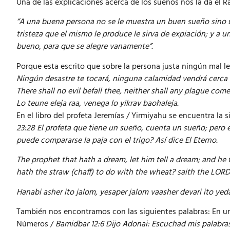
Una de las explicaciones acerca de los sueños nos la da el R
“A una buena persona no se le muestra un buen sueño sino u
tristeza que el mismo le produce le sirva de expiación; y a
bueno, para que se alegre vanamente”.
Porque esta escrito que sobre la persona justa ningún mal le
Ningún desastre te tocará, ninguna calamidad vendrá cerca 
There shall no evil befall thee, neither shall any plague come
Lo teune eleja raa, venega lo yikrav baohaleja.
En el libro del profeta Jeremías / Yirmiyahu se encuentra la 
23:28 El profeta que tiene un sueño, cuenta un sueño; pero 
puede compararse la paja con el trigo? Así dice El Eterno.
The prophet that hath a dream, let him tell a dream; and he
hath the straw (chaff) to do with the wheat? saith the LORD
Hanabi asher ito jalom, yesaper jalom vaasher devari ito ye
También nos encontramos con las siguientes palabras: En un 
Números /
Bamidbar 12:6 Dijo Adonai: Escuchad mis palabras: