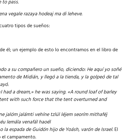
 to pass.
dena vegale razaya hodeaj ma di leheve
.
cuatro tipos de sueños:
e él; un ejemplo de esto lo encontramos en el libro de
do a su compañero un sueño, diciendo: He aquí yo soñé
nto de Midián, y llegó a la tienda, y la golpeó de tal
cayó.
«I had a dream,» he was saying. «A round loaf of barley
tent with such force that the tent overturned and
e jalóm jalámti vehíne tzlúl léjem seorím mithaféj
éu lemála venafál haoél
o la espada de Guidón hijo de Yoásh, varón de Israel.
El
o el campamento.