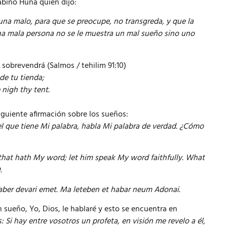
abino Huna quien dijo:
na malo, para que se preocupe, no transgreda, y que la
 una mala persona no se le muestra un mal sueño sino uno
 sobrevendrá (Salmos / tehilim 91:10)
de tu tienda;
 nigh thy tent.
siguiente afirmación sobre los sueños:
el que tiene Mi palabra, habla Mi palabra de verdad. ¿Cómo
 that hath My word; let him speak My word faithfully. What
.
daber devari emet. Ma leteben et habar neum Adonai.
sueño, Yo, Dios, le hablaré y esto se encuentra en
 Si hay entre vosotros un profeta, en visión me revelo a él,