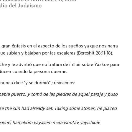
dio del Judaismo
gran énfasis en el aspecto de los sueños ya que nos narra
e subían y bajaban por las escaleras (Bereshit 28:11-18).
e y le advirtió que no tratara de influir sobre Yaakov para
oducen cuando la persona duerme.
: nunca dice “y se durmió” ; revisemos:
se había puesto; y tomó de las piedras de aquel paraje y puso
se the sun had already set. Taking some stones, he placed
meavnéi hamakóm vayasém meraashotáv vayishkáv