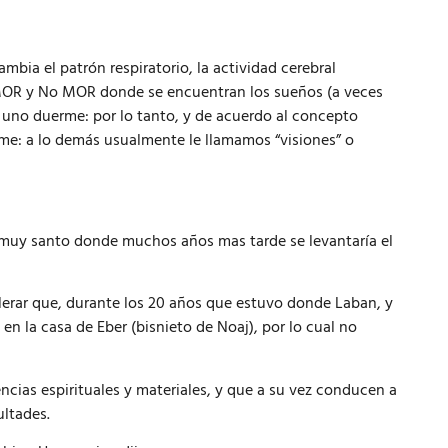
mbia el patrón respiratorio, la actividad cerebral
 MOR y No MOR donde se encuentran los sueños (a veces
o uno duerme: por lo tanto, y de acuerdo al concepto
me: a lo demás usualmente le llamamos “visiones” o
 muy santo donde muchos años mas tarde se levantaría el
lerar que, durante los 20 años que estuvo donde Laban, y
 en la casa de Eber (bisnieto de Noaj), por lo cual no
encias espirituales y materiales, y que a su vez conducen a
ultades.