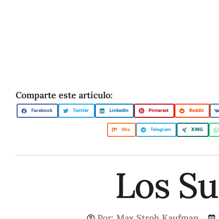
Comparte este artículo:
Facebook
Twitter
LinkedIn
Pinterest
Reddit
Mix
Telegram
XING
Los S
Por:
Max Stroh Kaufman