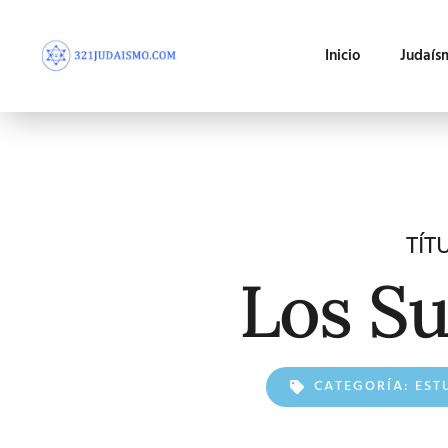
Inicio
Judaís
TÍT
Los S
CATEGORÍA:
EST