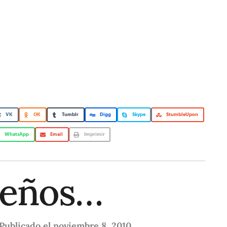
VK
OK
Tumblr
Digg
Skype
StumbleUpon
WhatsApp
Email
Imprimir
ueños…
Publicado el
noviembre 8, 2010