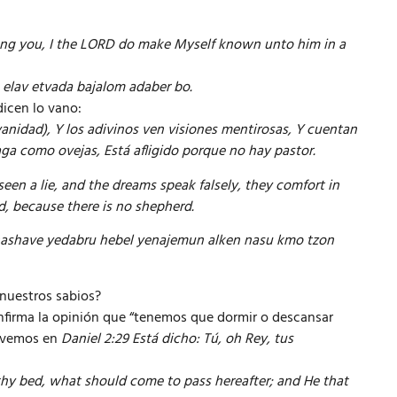
ong you, I the LORD do make Myself known unto him in a
elav etvada bajalom adaber bo.
dicen lo vano:
(vanidad), Y los adivinos ven visiones mentirosas, Y cuentan
aga como ovejas, Está afligido porque no hay pastor.
een a lie, and the dreams speak falsely, they comfort in
ed, because there is no shepherd.
 hashave yedabru hebel yenajemun alken nasu kmo tzon
nuestros sabios?
onfirma la opinión que “tenemos que dormir o descansar
o vemos en
Daniel 2:29 Está dicho: Tú, oh Rey, tus
thy bed, what should come to pass hereafter; and He that