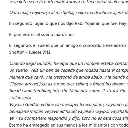
revealeth secrets hath made known to thee what shall come
Onta malja reyioneja al mishjebaj selku ma di leheve ajarei 
En segundo lugar lo que nos dijo Rabí Yojanán que fue: Hay 
El primero, es el sueño matutino;
El segundo, el sueño que un amigo o conocido tiene acerca d
Shoftim / Jueces
7:13
Cuando llegó Guidón, he aquí que un hombre estaba contan
un sueño: Veía un pan de cebada que rodaba hasta el campame
manera que cayó, y la trastornó de arriba abajo, y la tienda 
Gideon arrived just as a man was telling a friend his dream. 
bread came tumbling into the Midianite camp. It struck the 
collapsed.»
Vayavó Guidón vehíne ish mesaper lereeú jalóm, vayomer: jín
bemajané Midián veyavó ad haoél vayakéu vayipól vayahafk
14
Y su compañero respondió y dijo: Esto no es otra cosa sin
Eterno ha entregado en sus manos a los midianitas con tod