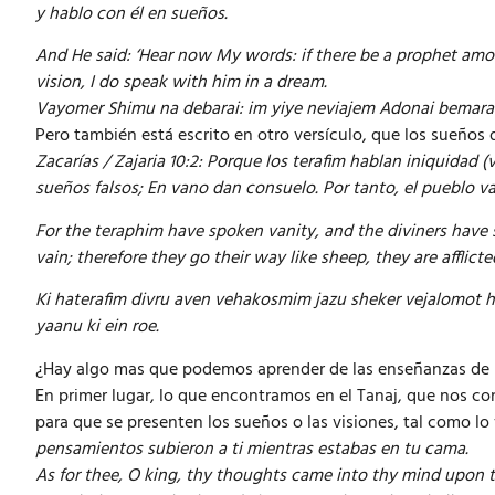
y hablo con él en sueños.
And He said: ‘Hear now My words: if there be a prophet am
vision, I do speak with him in a dream.
Vayomer Shimu na debarai: im yiye neviajem Adonai bemara 
Pero también está escrito en otro versículo, que los sueños 
Zacarías / Zajaria 10:2: Porque los terafim hablan iniquidad 
sueños falsos; En vano dan consuelo. Por tanto, el pueblo v
For the teraphim have spoken vanity, and the diviners have s
vain; therefore they go their way like sheep, they are afflict
Ki haterafim divru aven vehakosmim jazu sheker vejalomot
yaanu ki ein roe.
¿Hay algo mas que podemos aprender de las enseñanzas de 
En primer lugar, lo que encontramos en el Tanaj, que nos c
para que se presenten los sueños o las visiones, tal como l
pensamientos subieron a ti mientras estabas en tu cama.
As for thee, O king, thy thoughts came into thy mind upon 