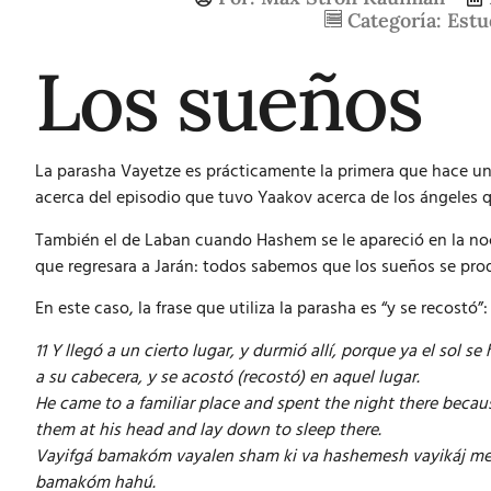
Categoría:
Estu
Los sueños
La parasha Vayetze es prácticamente la primera que hace un 
acerca del episodio que tuvo Yaakov acerca de los ángeles qu
También el de Laban cuando Hashem se le apareció en la noch
que regresara a Jarán: todos sabemos que los sueños se pr
En este caso, la frase que utiliza la parasha es “y se recostó”
11 Y llegó a un cierto lugar, y durmió allí, porque ya el sol 
a su cabecera, y se acostó (recostó) en aquel lugar.
He came to a familiar place and spent the night there becau
them at his head and lay down to sleep there.
Vayifgá bamakóm vayalen sham ki va hashemesh vayikáj 
bamakóm hahú.